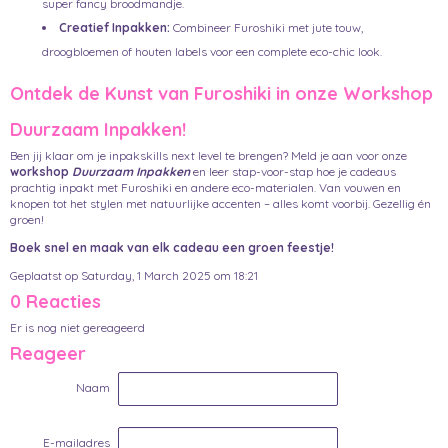
super fancy broodmandje.
Creatief Inpakken:
Combineer Furoshiki met jute touw,
droogbloemen of houten labels voor een complete eco-chic look.
Ontdek de Kunst van Furoshiki in onze Workshop
Duurzaam Inpakken!
Ben jij klaar om je inpakskills next level te brengen? Meld je aan voor onze
workshop
Duurzaam Inpakken
en leer stap-voor-stap hoe je cadeaus
prachtig inpakt met Furoshiki en andere eco-materialen. Van vouwen en
knopen tot het stylen met natuurlijke accenten – alles komt voorbij. Gezellig én
groen!
Boek snel en maak van elk cadeau een groen feestje!
Geplaatst op Saturday, 1 March 2025 om 18:21
0 Reacties
Er is nog niet gereageerd
Reageer
Naam
E-mailadres