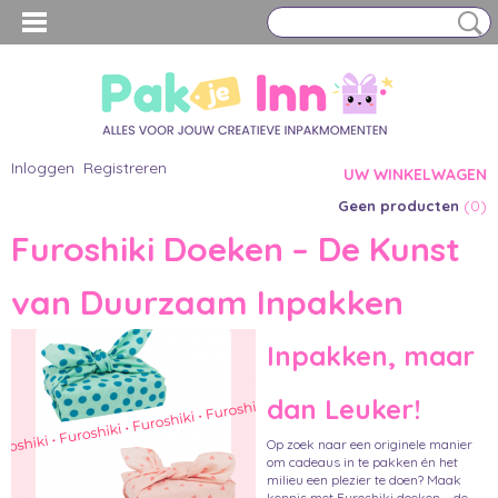
Inloggen
Registreren
UW WINKELWAGEN
(0)
Geen producten
Furoshiki Doeken – De Kunst
van Duurzaam Inpakken
Inpakken, maar
dan Leuker!
Op zoek naar een originele manier
om cadeaus in te pakken én het
milieu een plezier te doen? Maak
kennis met Furoshiki doeken – de