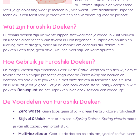
duurzame, stijlvolle en verrassend
veelzijdige oplossing waar je meteen blij van wordt. Deze traditionele Japanse
techniek is een feest voor je creativiteit en een verademing voor de planeet.
Wat zijn Furoshiki Doeken?
Furoshiki doeken zijn vierkante lappen stof waarmee je cadeaus kunt vouwen
en knopen alsof het een kunstvorm is. Ooit begonnen in Japan om spullen en
kleding mee te dragen, maar nu dé manier om cadeaus duurzaam in te
pakken. Geen tape, geen afval, wel heel veel stijl- en karmapunten.
Hoe Gebruik je Furoshiki Doeken?
De mogelijkheden zijn eindeloos! Gebruik de
Bottle Wrap
om een fles wijn om te
toveren tot een chique presentje of ga voor de
Basic Wrap
om boeken en
accessoires strak in te pakken. En met onze doeken in formaten zoals 50x50
en 80x80 zit je altijd goed – of je nu een boek of een stapel babykleertjes in wilt
pakken.
Bonuspunt
: na het uitpakken is de doek zelf ook een cadeautje.
De Voordelen van Furoshiki Doeken
Zero Waste:
Geen tape, geen afval – alleen herbruikbare vrolijkheid!
Stijlvol & Uniek:
Met prints zoals
Spring Dots
en
Spring Hearts
maak
je van elk cadeau een pronkstuk.
Multi-inzetbaar:
Gebruik de doeken ook als tas, sjaal of zelfs als een