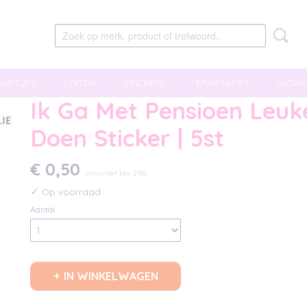
AARTJES
LINTEN
STICKERS
TRAKTATIES
WORK
Ik Ga Met Pensioen Leuk
Doen Sticker | 5st
€ 0,50
(inclusief btw 21%)
✓
Op voorraad
Aantal
IN WINKELWAGEN