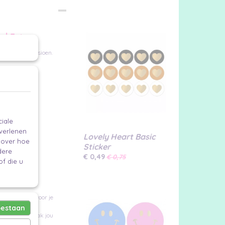
 | 5st
 zijn/ haar pensioen.
iale
 verlenen
Lovely Heart Basic
e over hoe
Sticker
en
dere
€ 0,49
€ 0,75
f die u
nikaartje
voor je
oestaan
ckers
en maak jou