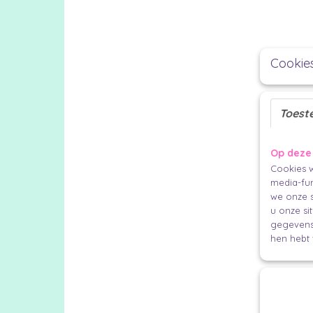
Cookie
Toest
Op deze
Cookies w
media-fun
we onze s
u onze si
gegevens 
hen hebt 