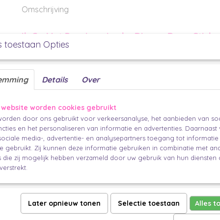
Omschrijving
Ik Ga Met Pensioen Leuke Dingen Doen Sticker
s toestaan Opties
Voor die collega, vriend(in), vader of moeder die heerlijk gaat genieten van
40 mm
emming
Details
Over
Deze sticker kan je gebruiken om
 website worden cookies gebruikt
Een zakje of verpakking te sluiten
orden door ons gebruikt voor verkeersanalyse, het aanbieden van soc
cadeau papier
Je
vast te zetten
cties en het personaliseren van informatie en advertenties. Daarnaast
LInten
vast te maken
ociale media-, advertentie- en analysepartners toegang tot informati
Maar je kan hem natuurlijk ook op een mooi plekje op je pakje plakk
te gebruikt. Zij kunnen deze informatie gebruiken in combinatie met an
die zij mogelijk hebben verzameld door uw gebruik van hun diensten o
MIx en match totdat jij tevreden bent met het resultaat
verstrekt.
De 'finishing touch'
linten of touw
mi
Maak je cadeau af met een van onze mooie
en een
persoonlijke boodschap.
Later opnieuw tonen
Selectie toestaan
Alles t
sti
Nog niet klaar met stickeren? Kijk dan zeker nog even bij onze andere
cadeau compleet.