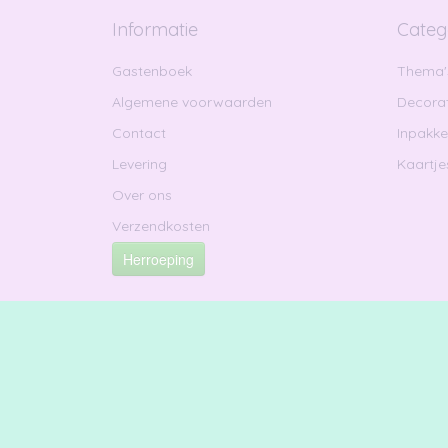
Informatie
Categ
Gastenboek
Thema'
Algemene voorwaarden
Decorat
Contact
Inpakk
Levering
Kaartje
Over ons
Verzendkosten
Herroeping