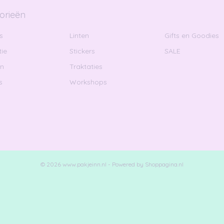
orieën
s
Linten
Gifts en Goodies
ie
Stickers
SALE
en
Traktaties
s
Workshops
© 2026 www.pakjeinn.nl - Powered by Shoppagina.nl