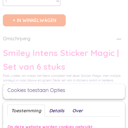
IN WINKELWAGEN
Omschrijving
Smiley Intens Sticker Magic |
Set van 6 stuks
Plak, creëer, en maak het feest compleet met deze Sticker Magic met vrolijke
smileys in roze, blauw en groen! Deze set van 6 stickers komt in heldere,
intense kleuren, waarmee jij een betoverende touch aan jouw geschenken
Cookies toestaan Opties
toevoegt.
Party Specs:
Aantal: 6 stuks
Toestemming
Details
Over
Afmetingen: 55 mm
Multifunctioneel:
Op deze website worden cookies gebruikt