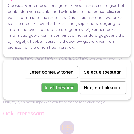
Perfect om zakjes te sluiten, cadeaupapier vast te zetten, linten vast te maken,
Cookies worden door ons gebruikt voor verkeersanalyse, het
of gewoon een mooi plekje op je pakje te geven.
aanbieden van sociale media-functies en het personaliseren
Mix & Match Vibes:
van informatie en advertenties. Daarnaast verlenen we onze
sociale media-, advertentie- en analysepartners toegang tot
Experimenteer tot je de perfecte combinatie vindt. Deze stickers zijn jouw
informatie over hoe u onze site gebruikt. Zij kunnen deze
creatieve speeltuin!
informatie gebruiken in combinatie met andere gegevens die
zij mogelijk hebben verzameld door uw gebruik van hun
Finishing Touch:
diensten of die u hen hebt verstrekt.
linten,
Geef je cadeau de ultieme 'finishing touch' met onze prachtige
touwtjes, elastiek
minikaartjes
en
voor een persoonlijke
boodschap.
Later opnieuw tonen
Selectie toestaan
Nog Niet Klaar?
stickers
Ontdek onze andere
en geef jouw cadeau de laatste magische
Alles toestaan
Nee, niet akkoord
details.
Plak, style, en maak inpakken een feest met onze Sticker Magic!
Ook interessant