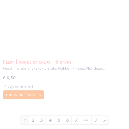
Feest | ronde stickers - 5 stuks
Feest | ronde stickers - 5 stuks Plakken = feest.Met deze…
€ 0,50
✓
Op voorraad
IN WINKELWAGEN
1
2
3
4
5
6
7
•••
7
»