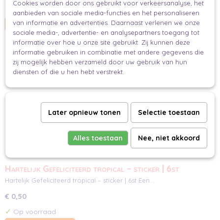
Cookies worden door ons gebruikt voor verkeersanalyse, het
✓
Op voorraad
aanbieden van sociale media-functies en het personaliseren
van informatie en advertenties. Daarnaast verlenen we onze
IN WINKELWAGEN
sociale media-, advertentie- en analysepartners toegang tot
informatie over hoe u onze site gebruikt. Zij kunnen deze
informatie gebruiken in combinatie met andere gegevens die
zij mogelijk hebben verzameld door uw gebruik van hun
diensten of die u hen hebt verstrekt.
Later opnieuw tonen
Selectie toestaan
Alles toestaan
Nee, niet akkoord
Hartelijk Gefeliciteerd tropical – sticker | 6st
Hartelijk Gefeliciteerd tropical – sticker | 6st Een…
€ 0,50
✓
Op voorraad