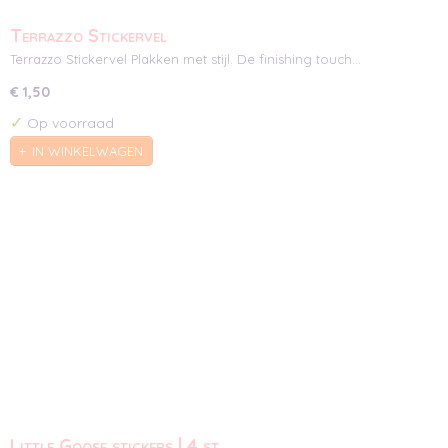
Terrazzo Stickervel
Terrazzo Stickervel Plakken met stijl. De finishing touch…
€ 1,50
✓
Op voorraad
IN WINKELWAGEN
Little Goose stickers | 4 st