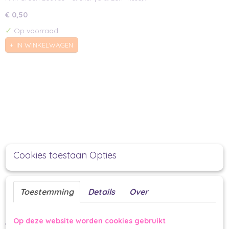
€ 0,50
✓
Op voorraad
IN WINKELWAGEN
Cookies toestaan Opties
Toestemming
Details
Over
Herfst sticker | 5 st
Herfst sticker | 5 st Een knusse herfstknipoog die elk…
Op deze website worden cookies gebruikt
€ 0,50