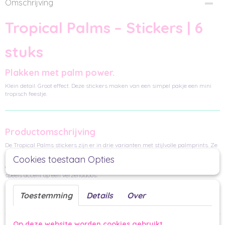
Omschrijving
Tropical Palms – Stickers | 6
stuks
Plakken met palm power.
Klein detail. Groot effect. Deze stickers maken van een simpel pakje een mini
tropisch feestje.
Productomschrijving
De Tropical Palms stickers zijn er in drie varianten met stijlvolle palmprints. Ze
sluiten perfect aan bij het cadeaupapier uit dezelfde serie.
Cookies toestaan Opties
Gebruik ze om je cadeau dicht te plakken, een mini kaartje vast te zetten of als
speels accent op een verzenddoos.
Samen met het Tropical Palms cadeaupapier creëer je een complete,
Toestemming
Details
Over
matchende inpak look.
Op deze website worden cookies gebruikt