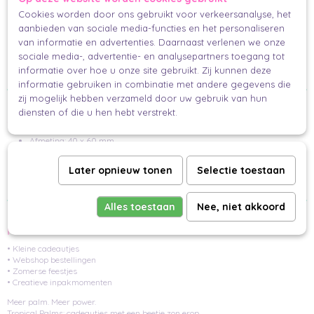
Waarom wij hier blij van worden
Cookies worden door ons gebruikt voor verkeersanalyse, het
aanbieden van sociale media-functies en het personaliseren
• 2x 3 varianten per set
van informatie en advertenties. Daarnaast verlenen we onze
• Tropische, moderne uitstraling
• Ideaal als finishing touch
sociale media-, advertentie- en analysepartners toegang tot
• Perfecte match met het cadeaupapier
informatie over hoe u onze site gebruikt. Zij kunnen deze
informatie gebruiken in combinatie met andere gegevens die
zij mogelijk hebben verzameld door uw gebruik van hun
diensten of die u hen hebt verstrekt.
Specificaties stickers
Afmeting: 40 x 60 mm
Aantal: 6 stuks
Later opnieuw tonen
Selectie toestaan
Kleur: Multi color
Alles toestaan
Nee, niet akkoord
Perfect voor…
• Kleine cadeautjes
• Webshop bestellingen
• Zomerse feestjes
• Creatieve inpakmomenten
Meer palm. Meer power.
Tropical Palms: cadeautjes met een beetje zon erop.