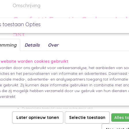
Omschrijving
Confetti Feestje Cadeau Lab
s toestaan Opties
5st
Verras met een persoonlijke twist! Deze confetti labels met feestje! in flins
emming
Details
Over
canvas voor creativiteit. Met een afmetingen van 40 x 70 mm en dubbelzijd
eindeloze mogelijkheden voor jouw eigen boodschappen, namen of wensen.
Stijlvolle Kenmerken:
 website worden cookies gebruikt
orden door ons gebruikt voor verkeersanalyse, het aanbieden van soc
Afmetingen: 40 x 70 mm
cties en het personaliseren van informatie en advertenties. Daarnaast
Dubbelzijdig: Ja
ociale media-, advertentie- en analysepartners toegang tot informati
een mooi lint, touwtje 
Inclusief gaatje voor bevestiging met
te gebruikt. Zij kunnen deze informatie gebruiken in combinatie met an
die zij mogelijk hebben verzameld door uw gebruik van hun diensten o
Toepassingen:
verstrekt.
Maak van elk cadeau een meesterwerk met deze labels.
Dubbelzijdig bedrukt voor een extra dosis stijl.
Snel en moeiteloos te bevestigen aan geschenken, bloemen, flessen, e
Later opnieuw tonen
Selectie toestaan
Alles t
Inhoud van de Set: