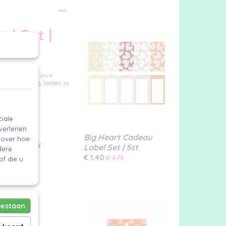
el Set |
terend goud zijn jouw
ige bedrukking, bieden ze
iale
 verlenen
Big Heart Cadeau
e over hoe
of elastiek
Label Set | 5st
dere
€ 1,40
€ 1,75
f die u
n meer.
oestaan