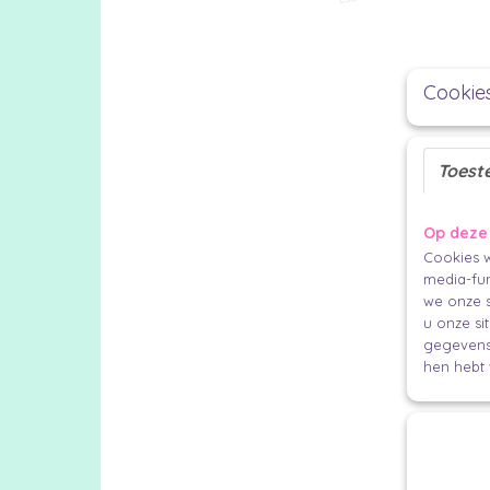
Cookie
Toest
Op deze
Cookies w
media-fun
we onze s
u onze si
gegevens 
hen hebt 