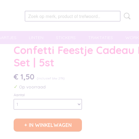
AARTJES
LINTEN
STICKERS
TRAKTATIES
WORK
Confetti Feestje Cadeau
Set | 5st
€ 1,50
(inclusief btw 21%)
✓
Op voorraad
Aantal
IN WINKELWAGEN