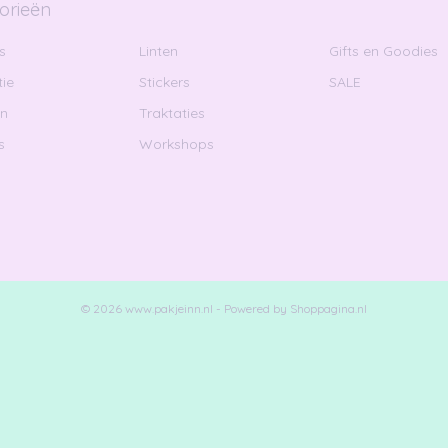
orieën
s
Linten
Gifts en Goodies
ie
Stickers
SALE
en
Traktaties
s
Workshops
© 2026 www.pakjeinn.nl - Powered by Shoppagina.nl