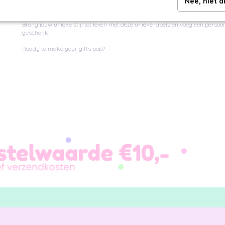
Nee, niet 
Set van 5 stuks
Breng jouw unieke stijl tot leven met deze unieke labels en voeg een persoon
geschenk!
Ready to make your gifts pop?