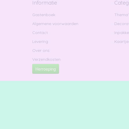
Informatie
Categ
Gastenboek
Thema'
Algemene voorwaarden
Decorat
Contact
Inpakk
Levering
Kaartje
Over ons
Verzendkosten
Herroeping