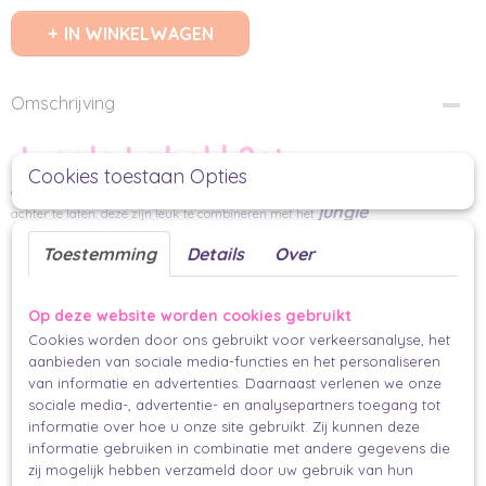
IN WINKELWAGEN
Omschrijving
Jungle Label | 2st
Cookies toestaan Opties
een zebra en een giraf, de achterzijde is blanco dus ruimte om een boodschap
jungle
achter te laten. deze zijn leuk te combineren met het
cadeaupapier
Toestemming
Details
Over
2 stuks (1x zebra en 1x giraf)
85 mm x 63 mm / 45 mm x 104 mm
Op deze website worden cookies gebruikt
FSC
Cookies worden door ons gebruikt voor verkeersanalyse, het
Makkelijk en mooi inpakken voor iedereen.
aanbieden van sociale media-functies en het personaliseren
van informatie en advertenties. Daarnaast verlenen we onze
Ook interessant
sociale media-, advertentie- en analysepartners toegang tot
informatie over hoe u onze site gebruikt. Zij kunnen deze
informatie gebruiken in combinatie met andere gegevens die
zij mogelijk hebben verzameld door uw gebruik van hun