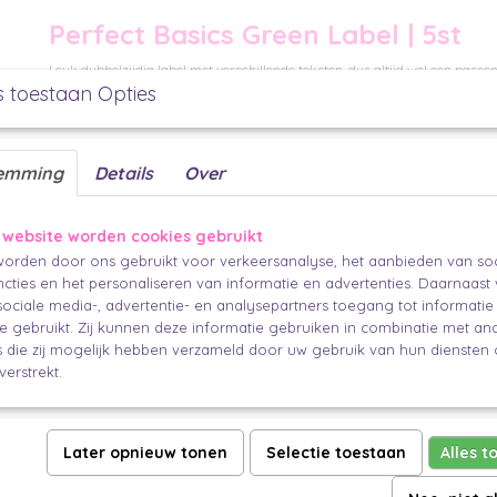
Perfect Basics Green Label | 5st
Leuk dubbelzijdig label met verschillende teksten, dus altijd wel een passen
de achterkant van dit label is ruimte een korte tekst. Er zitten twee gaatjes
s toestaan Opties
lint, touwtje of elastiek
een
dit label vast aan je cadeau.
5 stuks
emming
Details
Over
4x9 cm
Dubbelzijdig
Makkelijk en mooi inpakken.
 website worden cookies gebruikt
orden door ons gebruikt voor verkeersanalyse, het aanbieden van soc
cties en het personaliseren van informatie en advertenties. Daarnaast
ociale media-, advertentie- en analysepartners toegang tot informati
te gebruikt. Zij kunnen deze informatie gebruiken in combinatie met an
die zij mogelijk hebben verzameld door uw gebruik van hun diensten o
verstrekt.
Later opnieuw tonen
Selectie toestaan
Alles t