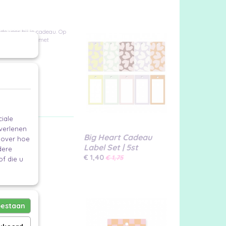
de voor bij je cadeau. Op
 in, zo maak je met
iale
 verlenen
Big Heart Cadeau
e over hoe
Label Set | 5st
dere
€ 1,40
€ 1,75
f die u
oestaan