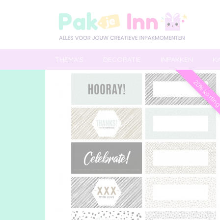
THEMA'S
DECORATIE
INPAKKEN
K
20% kortin