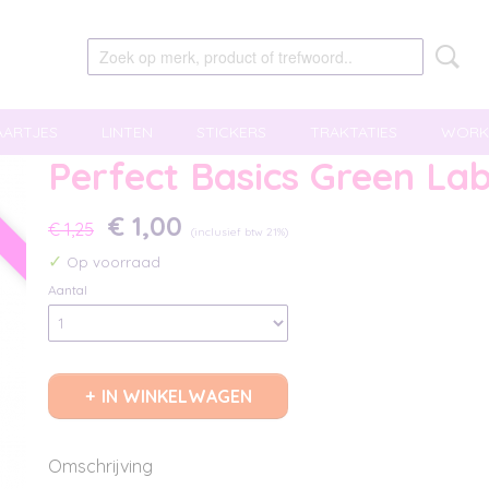
AARTJES
LINTEN
STICKERS
TRAKTATIES
WORK
Perfect Basics Green Labe
g
€ 1,00
€ 1,25
(inclusief btw 21%)
✓
Op voorraad
Aantal
IN WINKELWAGEN
Omschrijving