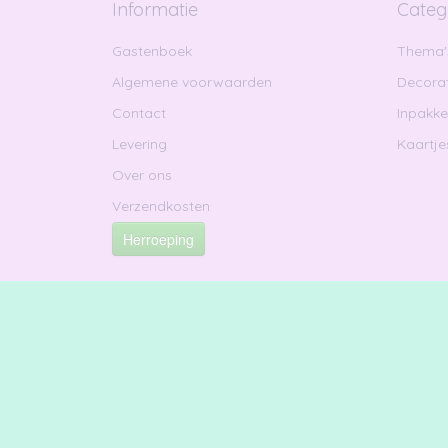
Informatie
Categ
Gastenboek
Thema'
Algemene voorwaarden
Decorat
Contact
Inpakk
Levering
Kaartje
Over ons
Verzendkosten
Herroeping