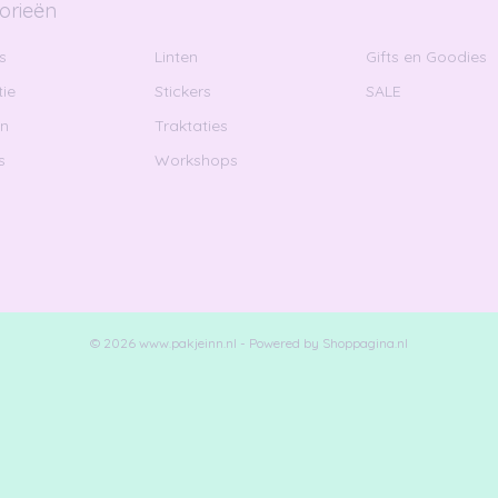
orieën
s
Linten
Gifts en Goodies
ie
Stickers
SALE
en
Traktaties
s
Workshops
© 2026 www.pakjeinn.nl - Powered by Shoppagina.nl