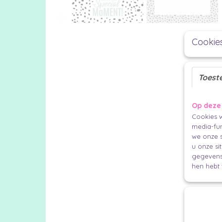
Cookie
Toest
Op deze
Cookies w
media-fun
we onze s
u onze si
gegevens 
hen hebt 