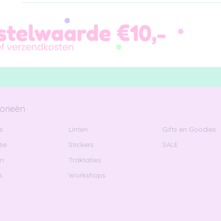
orieën
s
Linten
Gifts en Goodies
ie
Stickers
SALE
en
Traktaties
s
Workshops