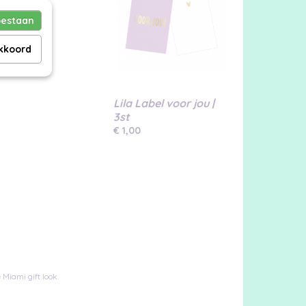
oestaan
akkoord
Lila Label voor jou |
3st
€ 1,00
Miami gift look.