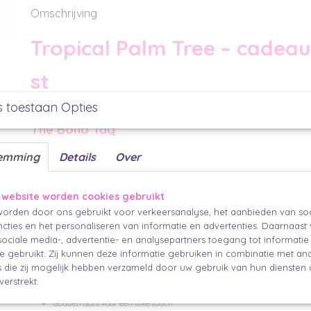
Omschrijving
Tropical Palm Tree – cadeaul
st
Voor cadeaus die een beetje sunshine verdienen.
s toestaan Opties
The Boho Tag
Dit vrolijke palmboomlabel geeft elk cadeau een warm, tropisch karakter.
emming
Details
Over
Productbeschrijving
 website worden cookies gebruikt
Speelse palmbomen en subtiele gouden dots zorgen voor een label dat mete
orden door ons gebruikt voor verkeersanalyse, het aanbieden van soc
Perfect voor cadeautjes, pakketten of een kleine verrassing die nét iets per
cties en het personaliseren van informatie en advertenties. Daarnaast
Een klein detail dat je cadeau meteen laat stralen.
ociale media-, advertentie- en analysepartners toegang tot informati
te gebruikt. Zij kunnen deze informatie gebruiken in combinatie met an
Waarom wij hier blij van worden
die zij mogelijk hebben verzameld door uw gebruik van hun diensten o
verstrekt.
Bohemian uitstraling
Gouden dots voor een luxe touch