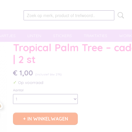
AARTJES
LINTEN
STICKERS
TRAKTATIES
WORK
Tropical Palm Tree – ca
| 2 st
€ 1,00
(inclusief btw 21%)
✓
Op voorraad
Aantal
IN WINKELWAGEN