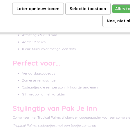
Stevig karton dat mooi blijft
Later opnieuw tonen
Selectie toestaan
Alles t
Matcht met de Tropical Palms collectie
Nee, niet 
Specificaties
Afmeting: 65 x 80 mm
Aantal: 2 stuks
Kleur: Multi-color met gouden dots
Perfect voor…
Verjaardagscadeaus
Zomerse verrassingen
Cadeautjes die een persoonlijk kaartje verdienen
Gift wrapping met karakter
Stylingtip van Pak Je Inn
Combineer met Tropical Palms stickers en cadeaupapier voor een complete 
Tropical Palms: cadeautjes met een beetje zon erop.