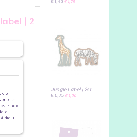
€ 1,40
€ 1,75
abel | 2
en opvalt.
Jungle Label | 2st
iale
soonlijker mag.
€ 0,75
€ 1,00
 verlenen
e over hoe
dere
f die u