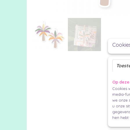
Cookie
Toest
Op deze
Cookies w
media-fun
we onze s
u onze si
gegevens 
hen hebt 