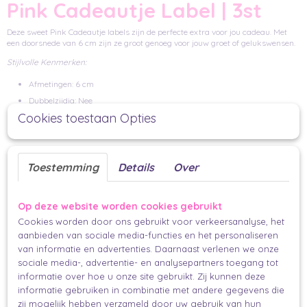
Pink Cadeautje Label | 3st
Deze sweet Pink Cadeautje labels zijn de perfecte extra voor jou cadeau. Met
een doorsnede van 6 cm zijn ze groot genoeg voor jouw groet of gelukswensen.
Stijlvolle Kenmerken:
Afmetingen: 6 cm
Dubbelzijdig: Nee
een mooi lint, touwtje of
Cookies toestaan Opties
Inclusief gaatje voor bevestiging met
elastiek
Toepassingen:
Toestemming
Details
Over
Maak van elk cadeau een meesterwerk met deze labels.
Dubbelzijdig bedrukt voor een extra dosis stijl.
Op deze website worden cookies gebruikt
Snel en moeiteloos te bevestigen aan geschenken, bloemen, flessen, en
Cookies worden door ons gebruikt voor verkeersanalyse, het
meer.
aanbieden van sociale media-functies en het personaliseren
Inhoud van de Set:
van informatie en advertenties. Daarnaast verlenen we onze
sociale media-, advertentie- en analysepartners toegang tot
Set van 3 stuks
informatie over hoe u onze site gebruikt. Zij kunnen deze
informatie gebruiken in combinatie met andere gegevens die
Breng jouw unieke stijl tot leven met deze unieke labels en voeg een
persoonlijke touch toe aan ieder geschenk! ????️✨
zij mogelijk hebben verzameld door uw gebruik van hun