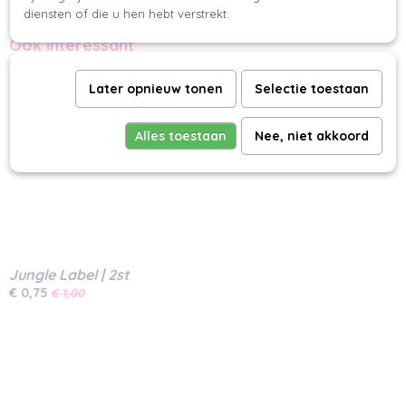
Ready to make your gifts pop?
diensten of die u hen hebt verstrekt.
Ook interessant
Later opnieuw tonen
Selectie toestaan
Alles toestaan
Nee, niet akkoord
Jungle Label | 2st
€ 0,75
€ 1,00