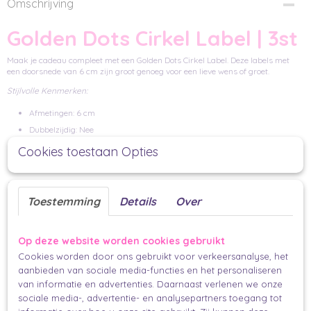
Omschrijving
Golden Dots Cirkel Label | 3st
Maak je cadeau compleet met een Golden Dots Cirkel Label. Deze labels met
een doorsnede van 6 cm zijn groot genoeg voor een lieve wens of groet.
Stijlvolle Kenmerken:
Afmetingen: 6 cm
Dubbelzijdig: Nee
een mooi lint, touwtje of
Inclusief gaatje voor bevestiging met
Cookies toestaan Opties
elastiek
Toepassingen:
Toestemming
Details
Over
Maak van elk cadeau een meesterwerk met deze labels.
Dubbelzijdig bedrukt voor een extra dosis stijl.
Op deze website worden cookies gebruikt
Snel en moeiteloos te bevestigen aan geschenken, bloemen, flessen, en
Cookies worden door ons gebruikt voor verkeersanalyse, het
meer.
aanbieden van sociale media-functies en het personaliseren
Inhoud van de Set:
van informatie en advertenties. Daarnaast verlenen we onze
sociale media-, advertentie- en analysepartners toegang tot
Set van 3 stuks