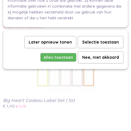
informatie over hoe u onze site gebruikt. Zij kunnen deze
Breng jouw unieke stijl tot leven met deze unieke labels en voeg een
informatie gebruiken in combinatie met andere gegevens die
persoonlijke touch toe aan ieder geschenk! ????️✨
zij mogelijk hebben verzameld door uw gebruik van hun
Ready to make your gifts pop?
diensten of die u hen hebt verstrekt.
Ook interessant
Later opnieuw tonen
Selectie toestaan
Alles toestaan
Nee, niet akkoord
Big Heart Cadeau Label Set | 5st
€ 1,40
€ 1,75