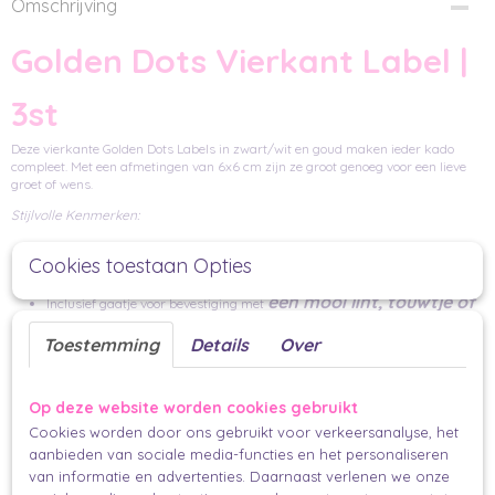
Omschrijving
Golden Dots Vierkant Label |
3st
Deze vierkante Golden Dots Labels in zwart/wit en goud maken ieder kado
compleet. Met een afmetingen van 6x6 cm zijn ze groot genoeg voor een lieve
groet of wens.
Stijlvolle Kenmerken:
Afmetingen: 6x6 cm
Cookies toestaan Opties
Dubbelzijdig: Nee
een mooi lint, touwtje of
Inclusief gaatje voor bevestiging met
elastiek
Toestemming
Details
Over
Toepassingen:
Maak van elk cadeau een meesterwerk met deze labels.
Op deze website worden cookies gebruikt
Dubbelzijdig bedrukt voor een extra dosis stijl.
Cookies worden door ons gebruikt voor verkeersanalyse, het
aanbieden van sociale media-functies en het personaliseren
Snel en moeiteloos te bevestigen aan geschenken, bloemen, flessen, en
van informatie en advertenties. Daarnaast verlenen we onze
meer.