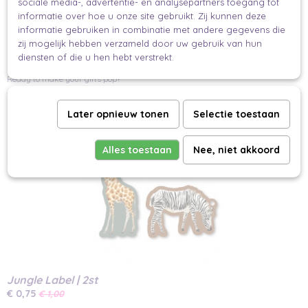
sociale media-, advertentie- en analysepartners toegang tot
Inhoud van de Set:
informatie over hoe u onze site gebruikt. Zij kunnen deze
informatie gebruiken in combinatie met andere gegevens die
Set van 3 stuks
zij mogelijk hebben verzameld door uw gebruik van hun
Breng jouw unieke stijl tot leven met deze unieke labels en voeg een
diensten of die u hen hebt verstrekt.
persoonlijke touch toe aan ieder geschenk! ????️✨
Ready to make your gifts pop?
Ook interessant
Later opnieuw tonen
Selectie toestaan
Alles toestaan
Nee, niet akkoord
Jungle Label | 2st
€ 0,75
€ 1,00