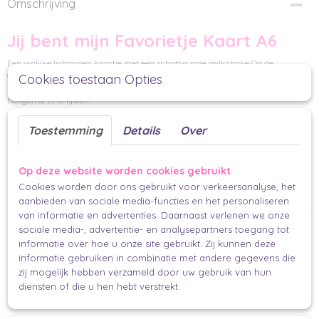
Omschrijving
Jij bent mijn Favorietje Kaart A6
Een vrolijke lichtgroen kaartje met een schattig roze milkshake Op de
achterkant is genoeg ruimte om te schrijven. Deze kaartjes zijn leuk om te
Cookies toestaan Opties
cadeauzakje
versturen in een envelop of
, maar ook zeker leuk om op te
hangen of in te lijsten.
Handgemaakt
Toestemming
Details
Over
Per stuk
14,8 x 10,5 cm
Op deze website worden cookies gebruikt
Studio Schatkist
Cookies worden door ons gebruikt voor verkeersanalyse, het
Makkelijk en mooi inpakken.
aanbieden van sociale media-functies en het personaliseren
van informatie en advertenties. Daarnaast verlenen we onze
Ook interessant
sociale media-, advertentie- en analysepartners toegang tot
informatie over hoe u onze site gebruikt. Zij kunnen deze
informatie gebruiken in combinatie met andere gegevens die
zij mogelijk hebben verzameld door uw gebruik van hun
diensten of die u hen hebt verstrekt.