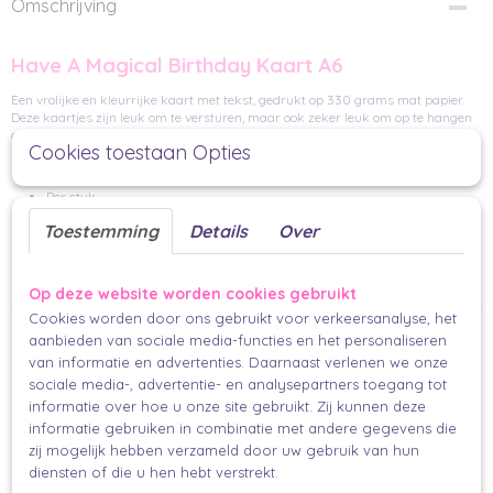
Omschrijving
Have A Magical Birthday Kaart A6
Een vrolijke en kleurrijke kaart met tekst, gedrukt op 330 grams mat papier.
Deze kaartjes zijn leuk om te versturen, maar ook zeker leuk om op te hangen
of in te lijsten.
Cookies toestaan Opties
Handgemaakt
Per stuk
14,8 x 10,5 cm
Toestemming
Details
Over
collectie muchable x nienke_swapt
Makkelijk en mooi inpakken voor iedereen.
Op deze website worden cookies gebruikt
Cookies worden door ons gebruikt voor verkeersanalyse, het
Ook interessant
aanbieden van sociale media-functies en het personaliseren
van informatie en advertenties. Daarnaast verlenen we onze
sociale media-, advertentie- en analysepartners toegang tot
informatie over hoe u onze site gebruikt. Zij kunnen deze
informatie gebruiken in combinatie met andere gegevens die
zij mogelijk hebben verzameld door uw gebruik van hun
diensten of die u hen hebt verstrekt.