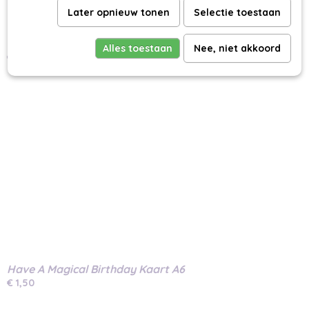
Later opnieuw tonen
Selectie toestaan
Stippeltjes Camper Bus Kaart A6
Alles toestaan
Nee, niet akkoord
€ 1,50
Have A Magical Birthday Kaart A6
€ 1,50