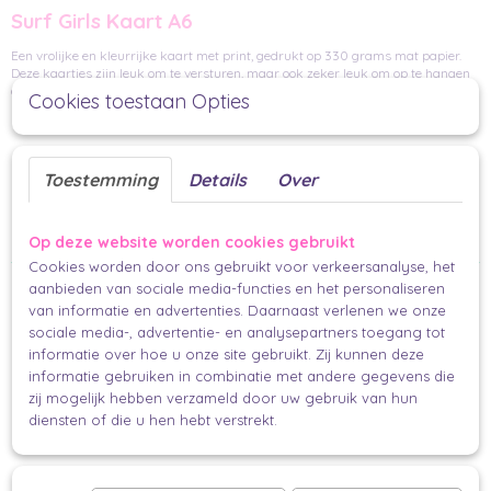
Surf Girls Kaart A6
Een vrolijke en kleurrijke kaart met print, gedrukt op 330 grams mat papier.
Deze kaartjes zijn leuk om te versturen, maar ook zeker leuk om op te hangen
of in te lijsten.
Cookies toestaan Opties
Handgemaakt
Per stuk
Toestemming
Details
Over
14,8 x 10,5 cm
collectie muchable x nienke_swapt
Makkelijk en mooi inpakken voor iedereen.
Op deze website worden cookies gebruikt
Cookies worden door ons gebruikt voor verkeersanalyse, het
Ook interessant
aanbieden van sociale media-functies en het personaliseren
van informatie en advertenties. Daarnaast verlenen we onze
sociale media-, advertentie- en analysepartners toegang tot
informatie over hoe u onze site gebruikt. Zij kunnen deze
informatie gebruiken in combinatie met andere gegevens die
zij mogelijk hebben verzameld door uw gebruik van hun
diensten of die u hen hebt verstrekt.