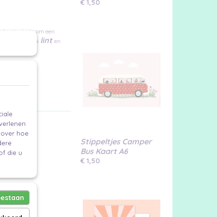
€ 1,50
terkant ruimte om een
lint
ebruik een mooi
en
iale
 verlenen
e over hoe
Stippeltjes Camper
dere
Bus Kaart A6
f die u
€ 1,50
oestaan