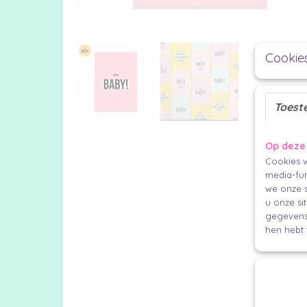
Cookie
Toest
Op deze
Cookies w
media-fun
we onze s
u onze si
gegevens 
hen hebt 