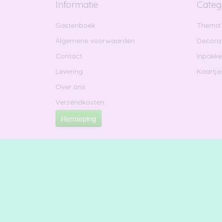
Informatie
Categ
Gastenboek
Thema'
Algemene voorwaarden
Decorat
Contact
Inpakk
Levering
Kaartje
Over ons
Verzendkosten
Herroeping