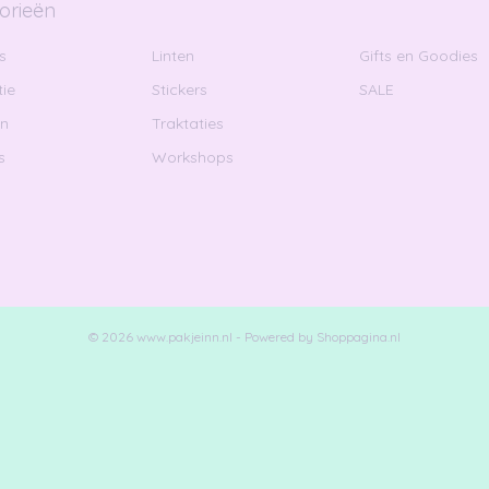
orieën
s
Linten
Gifts en Goodies
ie
Stickers
SALE
en
Traktaties
s
Workshops
© 2026 www.pakjeinn.nl - Powered by Shoppagina.nl