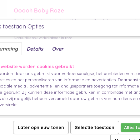
Ooooh Baby Roze
Roze kaartje met een leuke tekst. Het is een postkaart, dus er is op de ach
s toestaan Opties
cadeau zakjes
adres in te vullen of gebruik een van de
als envelop. G
sticker
een
en klaar is je cadeau.
Natuurlijk ook verkrijgbaar in roze
Per stuk
emming
Details
Over
A6 (14,8 x 10,5 cm)
Een feest om te zien en om te geven.
 website worden cookies gebruikt
orden door ons gebruikt voor verkeersanalyse, het aanbieden van soc
cties en het personaliseren van informatie en advertenties. Daarnaast
ociale media-, advertentie- en analysepartners toegang tot informati
te gebruikt. Zij kunnen deze informatie gebruiken in combinatie met an
die zij mogelijk hebben verzameld door uw gebruik van hun diensten o
verstrekt.
Later opnieuw tonen
Selectie toestaan
Alles t