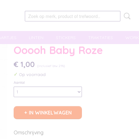
AARTJES
LINTEN
STICKERS
TRAKTATIES
WORK
Ooooh Baby Roze
€ 1,00
(inclusief btw 21%)
✓
Op voorraad
Aantal
IN WINKELWAGEN
Omschrijving