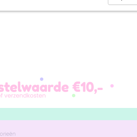
???? Stuur een ijsje per post en maak iemands dag extra sweet!
orieën