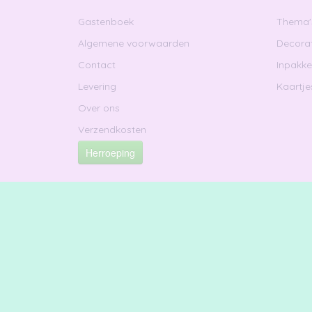
Gastenboek
Thema'
Algemene voorwaarden
Decorat
Contact
Inpakk
Levering
Kaartje
Over ons
Verzendkosten
Herroeping