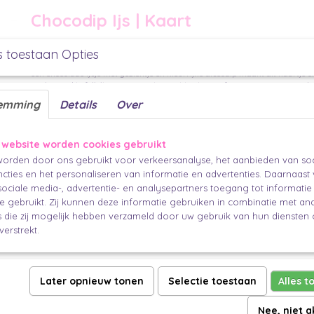
Chocodip Ijs | Kaart
Zoet, speels & helemaal fun
s toestaan Opties
Met de
CHOCODIP
kaart breng je instant summer vibes en een glimlach. Ee
een chocolade ijsje mét gezichtje en kleurrijke discodip maakt dit kaartje 
om iemand te feliciteren, een zoete groet te sturen of gewoon zomaar een b
brievenbus te laten vallen.
emming
Details
Over
Waarom jij deze kaart wilt sturen:
✨
Uniek & vrolijk design
– ijsje met een happy face en discodip details.
 website worden cookies gebruikt
✨
Stevig & luxe
– gedrukt op dik 400 grams mat papier.
orden door ons gebruikt voor verkeersanalyse, het aanbieden van soc
✨
Multifunctioneel
– geschikt voor verjaardagen, bedankjes of just becau
cties en het personaliseren van informatie en advertenties. Daarnaast
✨
Positieve vibes
– een kaartje dat letterlijk happiness uitstraalt.
ociale media-, advertentie- en analysepartners toegang tot informati
Specificaties
te gebruikt. Zij kunnen deze informatie gebruiken in combinatie met an
die zij mogelijk hebben verzameld door uw gebruik van hun diensten o
Kaartsoort:
Ansichtkaart
verstrekt.
Formaat:
A6 (10,5 x 14,8 cm)
Papier:
400 grams mat papier
Later opnieuw tonen
Selectie toestaan
Alles t
Design:
Studio Schatkist
Nee, niet 