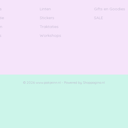
s
Linten
Gifts en Goodies
ie
Stickers
SALE
en
Traktaties
s
Workshops
© 2026 www.pakjeinn.nl - Powered by Shoppagina.nl