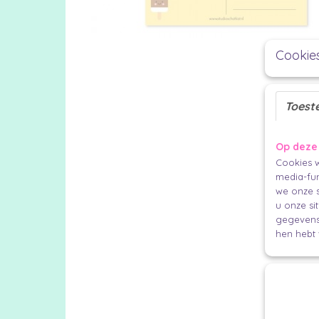
Cookie
Toest
Op deze
Cookies w
media-fun
we onze s
u onze si
gegevens 
hen hebt 