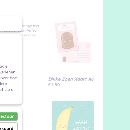
n vrolijk geel design met
onweerstaanbaar. Perfect
eetje happiness door de
iale
se.
 verlenen
e over hoe
Dikke Zoen Kaart A6
dere
€ 1,50
f die u
oestaan
akkoord