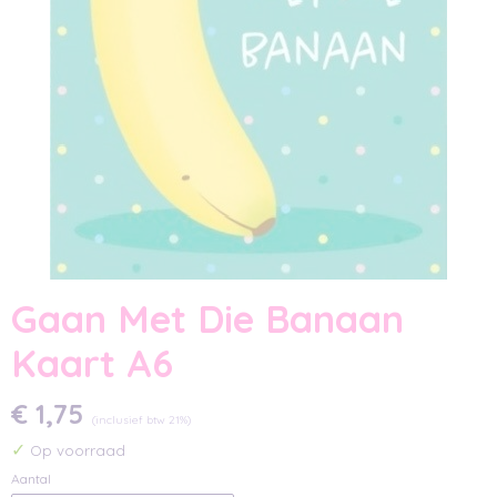
Gaan Met Die Banaan
Kaart A6
€ 1,75
(inclusief btw 21%)
✓
Op voorraad
Aantal