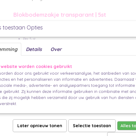
Blokbodemzakje transparant | 5st
Maak je eigen traktatie met deze handige transparante blokbodemzakjes. 
s toestaan Opties
handomdraai een leuke traktatie.
Per 5 st
afm: 100 x 50 x 280 mm
emming
Details
Over
Makkelijk en mooi trakteren.
 website worden cookies gebruikt
orden door ons gebruikt voor verkeersanalyse, het aanbieden van soc
cties en het personaliseren van informatie en advertenties. Daarnaast
ociale media-, advertentie- en analysepartners toegang tot informati
te gebruikt. Zij kunnen deze informatie gebruiken in combinatie met an
die zij mogelijk hebben verzameld door uw gebruik van hun diensten o
verstrekt.
Later opnieuw tonen
Selectie toestaan
Alles t