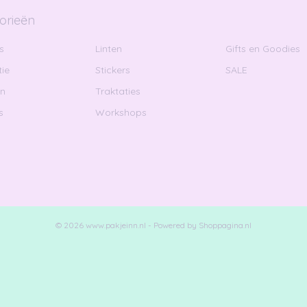
orieën
s
Linten
Gifts en Goodies
ie
Stickers
SALE
en
Traktaties
s
Workshops
© 2026 www.pakjeinn.nl - Powered by Shoppagina.nl