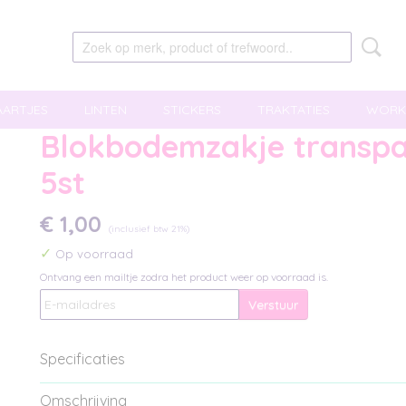
AARTJES
LINTEN
STICKERS
TRAKTATIES
WORK
Blokbodemzakje transpa
5st
€ 1,00
(inclusief btw 21%)
✓
Op voorraad
Ontvang een mailtje zodra het product weer op voorraad is.
Verstuur
Specificaties
Bruto gewicht
0,05 Kg
Omschrijving