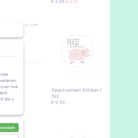
€ 0,49
€ 0,75
Hiermee maak jij in een
iale
 verlenen
e over hoe
Feestvarken Sticker |
dere
5st
f die u
€ 0,50
oestaan