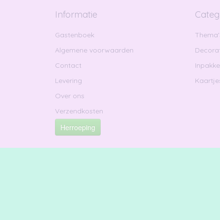
Informatie
Categ
Gastenboek
Thema'
Algemene voorwaarden
Decorat
Contact
Inpakk
Levering
Kaartje
Over ons
Verzendkosten
Herroeping