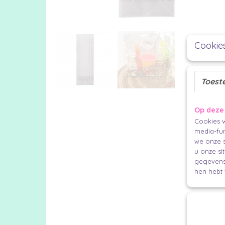
Cookie
Toest
Op deze
Cookies w
media-fun
we onze s
u onze si
gegevens 
hen hebt 