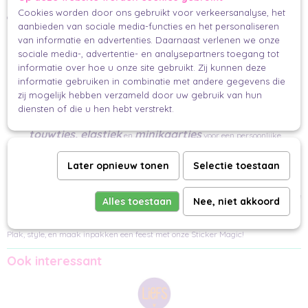
Perfect om zakjes te sluiten, cadeaupapier vast te zetten, linten vast te maken,
Cookies worden door ons gebruikt voor verkeersanalyse, het
of gewoon een mooi plekje op je pakje te geven.
aanbieden van sociale media-functies en het personaliseren
Mix & Match Vibes:
van informatie en advertenties. Daarnaast verlenen we onze
sociale media-, advertentie- en analysepartners toegang tot
Experimenteer tot je de perfecte combinatie vindt. Deze stickers zijn jouw
informatie over hoe u onze site gebruikt. Zij kunnen deze
creatieve speeltuin!
informatie gebruiken in combinatie met andere gegevens die
zij mogelijk hebben verzameld door uw gebruik van hun
Finishing Touch:
diensten of die u hen hebt verstrekt.
linten,
Geef je cadeau de ultieme 'finishing touch' met onze prachtige
touwtjes, elastiek
minikaartjes
en
voor een persoonlijke
boodschap.
Later opnieuw tonen
Selectie toestaan
Nog Niet Klaar?
stickers
Ontdek onze andere
en geef jouw cadeau de laatste magische
Alles toestaan
Nee, niet akkoord
details.
Plak, style, en maak inpakken een feest met onze Sticker Magic!
Ook interessant