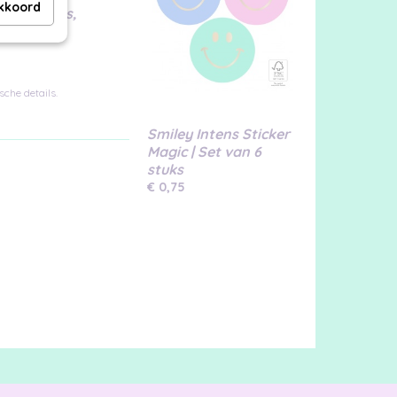
akkoord
n, touwtjes,
che details.
Smiley Intens Sticker
Magic | Set van 6
stuks
€ 0,75