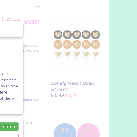
| Set van
ke gouden hartjes op een
 vrolijke, blije kleuren,
iale
 verlenen
Lovely Heart Basic
e over hoe
Sticker
dere
€ 0,49
€ 0,75
f die u
aken, of gewoon een mooi
jouw creatieve speeltuin!
oestaan