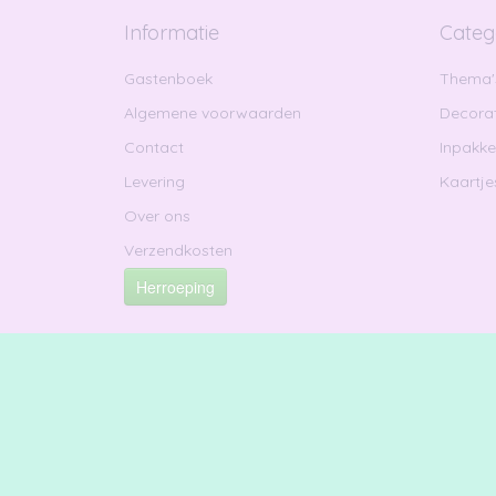
Informatie
Categ
Gastenboek
Thema'
Algemene voorwaarden
Decorat
Contact
Inpakk
Levering
Kaartje
Over ons
Verzendkosten
Herroeping