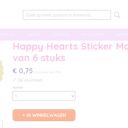
AARTJES
LINTEN
STICKERS
TRAKTATIES
WORK
Happy Hearts Sticker Mag
van 6 stuks
€ 0,75
(inclusief btw 21%)
✓
Op voorraad
Aantal
IN WINKELWAGEN