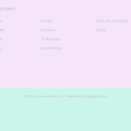
orieën
s
Linten
Gifts en Goodies
ie
Stickers
SALE
en
Traktaties
s
Workshops
© 2026 www.pakjeinn.nl - Powered by Shoppagina.nl