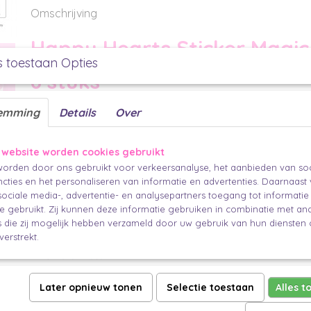
Omschrijving
Happy Hearts Sticker Magic 
s toestaan Opties
6 stuks
Plak, creëer, en maak het feest compleet met deze Sticker Magic van vrolij
emming
Details
Over
roze, blauwe en gele achtergrond! Deze set van 6 stickers/sluitzegels komt in
waarmee jij een betoverende touch aan jouw geschenken toevoegt.
Party Specs:
 website worden cookies gebruikt
orden door ons gebruikt voor verkeersanalyse, het aanbieden van soc
Aantal: 6 stuks
cties en het personaliseren van informatie en advertenties. Daarnaast
Afmetingen: 55 mm
ociale media-, advertentie- en analysepartners toegang tot informati
Multifunctioneel:
te gebruikt. Zij kunnen deze informatie gebruiken in combinatie met an
die zij mogelijk hebben verzameld door uw gebruik van hun diensten o
Perfect om zakjes te sluiten, cadeaupapier vast te zetten, linten vast te m
verstrekt.
plekje op je pakje te geven.
Mix & Match Vibes:
Experimenteer tot je de perfecte combinatie vindt. Deze stickers zijn 
Later opnieuw tonen
Selectie toestaan
Alles t
Finishing Touch: