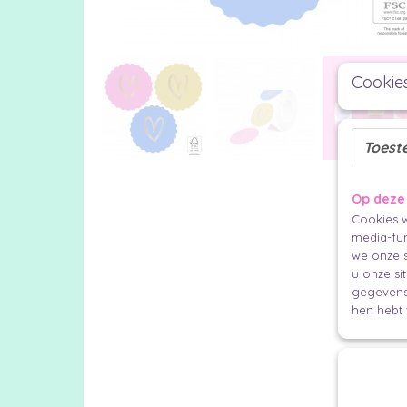
Cookie
Toest
Op deze
Cookies w
media-fun
we onze s
u onze si
gegevens 
hen hebt 