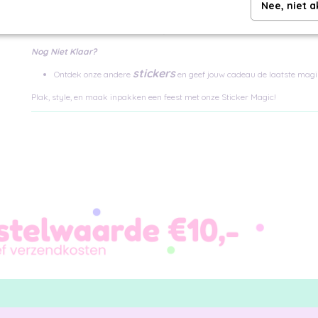
Nee, niet 
linte
Geef je cadeau de ultieme 'finishing touch' met onze prachtige
elastiek
minikaartjes
en
voor een persoonlijke boodschap.
Nog Niet Klaar?
stickers
Ontdek onze andere
en geef jouw cadeau de laatste magis
Plak, style, en maak inpakken een feest met onze Sticker Magic!