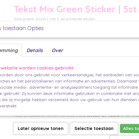
Tekst Mix Green Sticker | 5st
Salie groene stickers met 5 verschillende teksten.
s toestaan Opties
per 5 stuks
50 mm
Deze sticker kan je gebruiken om
emming
Details
Over
Een zakje of verpakking te sluiten
 website worden cookies gebruikt
cadeau papier
Je
vast te zetten
orden door ons gebruikt voor verkeersanalyse, het aanbieden van soc
LInten
vast te maken
cties en het personaliseren van informatie en advertenties. Daarnaast
Maar je kan hem natuurlijk ook op een mooi plekje op je pakje plakk
ociale media-, advertentie- en analysepartners toegang tot informati
te gebruikt. Zij kunnen deze informatie gebruiken in combinatie met an
MIx en match totdat jij tevreden bent met het resultaat
die zij mogelijk hebben verzameld door uw gebruik van hun diensten o
De 'finishing touch'
verstrekt.
linten of touw
mi
Maak je cadeau af met een van onze mooie
en een
persoonlijke boodschap.
sti
Nog niet klaar met stickeren? Kijk dan zeker nog even bij onze andere
Later opnieuw tonen
Selectie toestaan
Alles t
cadeau compleet.