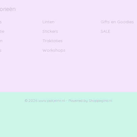
orieën
s
Linten
Gifts en Goodies
ie
Stickers
SALE
en
Traktaties
s
Workshops
© 2026 www.pakjeinn.nl - Powered by Shoppagina.nl