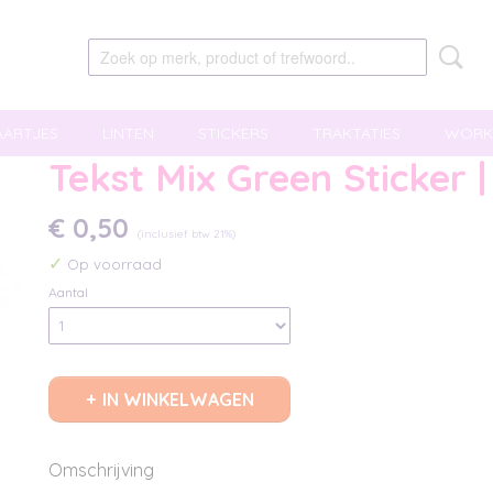
AARTJES
LINTEN
STICKERS
TRAKTATIES
WORK
Tekst Mix Green Sticker |
€ 0,50
(inclusief btw 21%)
✓
Op voorraad
Aantal
IN WINKELWAGEN
Omschrijving