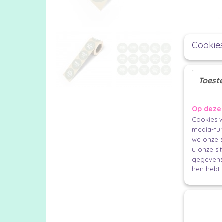
Cookie
Toest
Op deze
Cookies w
media-fun
we onze s
u onze si
gegevens 
hen hebt 