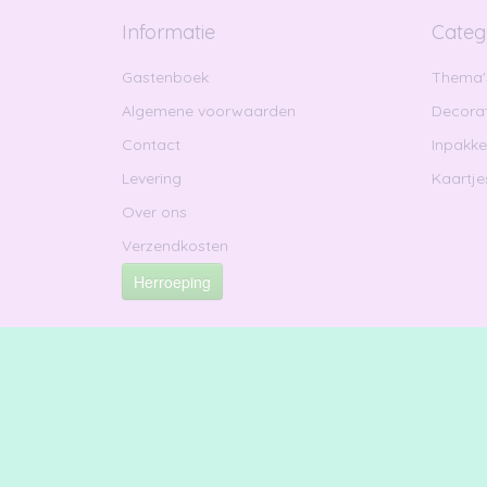
Informatie
Categ
Gastenboek
Thema'
Algemene voorwaarden
Decorat
Contact
Inpakk
Levering
Kaartje
Over ons
Verzendkosten
Herroeping