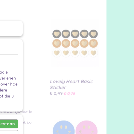
iale
 verlenen
Lovely Heart Basic
en
e over hoe
Sticker
dere
€ 0,49
€ 0,75
f die u
nikaartje
voor je
ckers
en maak jou
oestaan