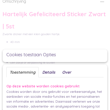
Omschrijving
Hartelijk Gefeliciteerd Sticker Zwart
| 5st
Zwarte sticker met een klein gouden hartje.
40 mm
Deze sticker kan je gebruiken om
Cookies toestaan Opties
Een zakje of verpakking te sluiten
cadeau papier
Je
vast te zetten
Toestemming
Details
Over
LInten
vast te maken
Maar je kan hem natuurlijk ook op een mooi plekje op je pakje plakken
Op deze website worden cookies gebruikt
MIx en match totdat jij tevreden bent met het resultaat
Cookies worden door ons gebruikt voor verkeersanalyse, het
De 'finishing touch'
aanbieden van sociale media-functies en het personaliseren
van informatie en advertenties. Daarnaast verlenen we onze
linten of touw
Maak je cadeau af met een van onze mooie
en
sociale media-, advertentie- en analysepartners toegang tot
minikaartje
een
voor je persoonlijke boodschap.