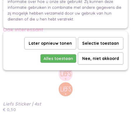
informatie over hoe u onze site gebruikt. Zij kunnen deze
Nog niet klaar met stickeren? Kijk dan zeker nog even bij onze
informatie gebruiken in combinatie met andere gegevens die
stickers
andere
en maak jou cadeau compleet.
zij mogelijk hebben verzameld door uw gebruik van hun
Makkelijk en mooi inpakken
diensten of die u hen hebt verstrekt.
Ook interessant
Later opnieuw tonen
Selectie toestaan
Alles toestaan
Nee, niet akkoord
Liefs Sticker | 4st
€ 0,50