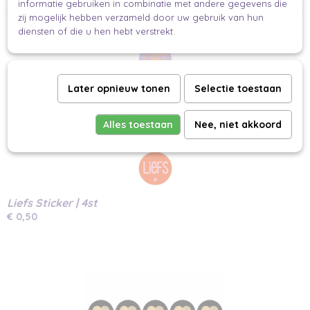
Makkelijk en mooi inpakken voor iedereen
informatie gebruiken in combinatie met andere gegevens die
zij mogelijk hebben verzameld door uw gebruik van hun
Ook interessant
diensten of die u hen hebt verstrekt.
Later opnieuw tonen
Selectie toestaan
Alles toestaan
Nee, niet akkoord
Liefs Sticker | 4st
€ 0,50