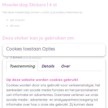
Moederdag Stickers | 4 st
Met deze moederdag stickers vrolijk jij je cadeau helemaal op.
per 4 stuks
40 mm
Deze sticker kan je gebruiken om
Een zakje of verpakking te sluiten
Cookies toestaan Opties
cadeau papier
Je
vast te zetten
LInten
vast te maken
Maar je kan hem natuurlijk ook op een mooi plekje op je pakje plakken
Toestemming
Details
Over
MIx en match totdat jij tevreden bent met het resultaat
Op deze website worden cookies gebruikt
De 'finishing touch'
Cookies worden door ons gebruikt voor verkeersanalyse, het
linten of touw
Maak je cadeau af met een van onze mooie
en
aanbieden van sociale media-functies en het personaliseren
minikaartje
een
voor je persoonlijke boodschap.
van informatie en advertenties. Daarnaast verlenen we onze
Nog niet klaar met stickeren? Kijk dan zeker nog even bij onze andere
sociale media-, advertentie- en analysepartners toegang tot
stickers
en maak jou cadeau compleet.
informatie over hoe u onze site gebruikt. Zij kunnen deze