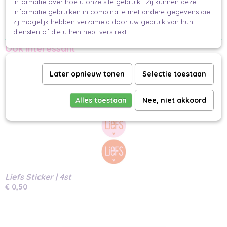
informatie over hoe u onze site gebruikt. Zij kunnen deze
Nog niet klaar met stickeren? Kijk dan zeker nog even bij onze andere
informatie gebruiken in combinatie met andere gegevens die
stickers
en maak jou cadeau compleet.
zij mogelijk hebben verzameld door uw gebruik van hun
Makkelijk en mooi inpakken voor iedereen
diensten of die u hen hebt verstrekt.
Ook interessant
Later opnieuw tonen
Selectie toestaan
Alles toestaan
Nee, niet akkoord
Liefs Sticker | 4st
€ 0,50