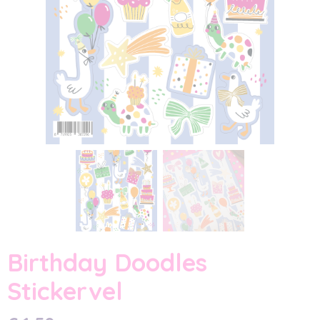
Birthday Doodles
Stickervel