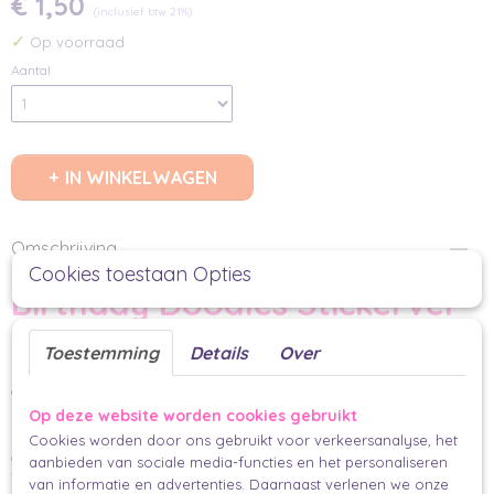
€ 1,50
(inclusief btw 21%)
✓
Op voorraad
Aantal
IN WINKELWAGEN
Omschrijving
Cookies toestaan Opties
Birthday Doodles Stickervel
Laat het feest beginnen met het
Birthday Doodles
stickervel! Dit vrolijke vel
Toestemming
Details
Over
bevat 19 unieke, grappige en kleurrijke stickers die perfect passen bij het
Birthday Doodles
cadeaupapier. Elk stickertje is anders, vol feestelijke details
en knipoogjes, waardoor je cadeaus en kaarten meteen een vrolijke en speelse
uitstraling krijgen.
Op deze website worden cookies gebruikt
Ideaal om pakjes te versieren, uitnodigingen op te leuken of gewoon voor een
Cookies worden door ons gebruikt voor verkeersanalyse, het
creatieve touch tijdens een feestje. Met deze stickers wordt inpakken en
aanbieden van sociale media-functies en het personaliseren
versieren een feestje op zich!
van informatie en advertenties. Daarnaast verlenen we onze