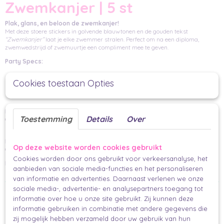
Zwemkanjer | 5 st
Plak, glans, en beloon de zwemkanjer!
Met deze stoere stickers in golvende blauwtonen en de gouden tekst
“Zwemkanjer”
laat je elke zwemmer stralen. Perfect om na een diploma,
zwemwedstrijd of zwemuurtje een compliment mee te geven.
Party Specs:
Aantal: 5 stuks
Cookies toestaan Opties
Afmetingen: 50 mm (rond)
Multifunctioneel:
Toestemming
Details
Over
Gebruik ze op diploma’s, cadeauzakjes, medailleverpakkingen of traktaties na
het zwemmen.
Mix & Match Vibes:
Op deze website worden cookies gebruikt
Combineer met blauwe en gouden tinten voor een frisse en sportieve uitstraling.
Cookies worden door ons gebruikt voor verkeersanalyse, het
Finishing Touch:
aanbieden van sociale media-functies en het personaliseren
Een glanzend eerbetoon dat elke zwemmer trots maakt.
van informatie en advertenties. Daarnaast verlenen we onze
sociale media-, advertentie- en analysepartners toegang tot
Ook interessant
informatie over hoe u onze site gebruikt. Zij kunnen deze
informatie gebruiken in combinatie met andere gegevens die
zij mogelijk hebben verzameld door uw gebruik van hun