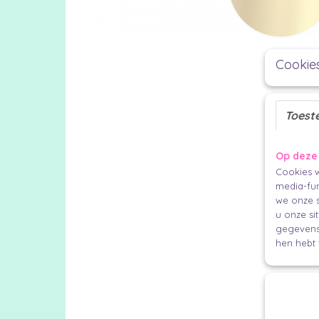
Cookie
Toest
Op deze
Cookies w
media-fun
we onze s
u onze si
gegevens 
hen hebt 