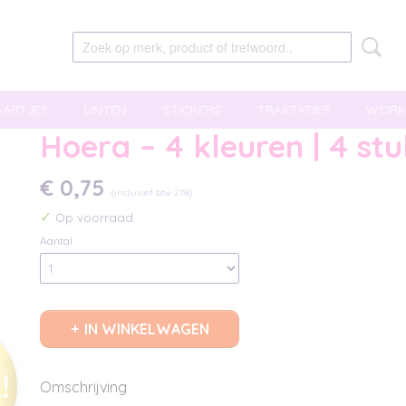
AARTJES
LINTEN
STICKERS
TRAKTATIES
WORK
Hoera – 4 kleuren | 4 stu
€ 0,75
(inclusief btw 21%)
✓
Op voorraad
Aantal
IN WINKELWAGEN
Omschrijving