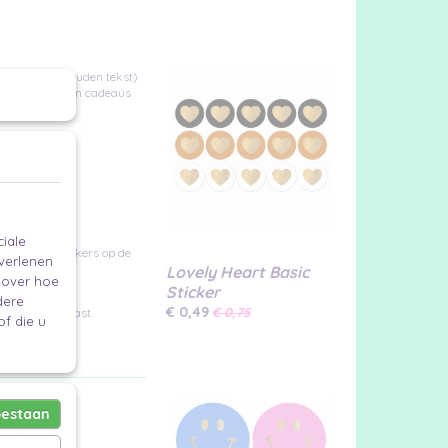
je, lila (met gouden tekst)
eestpakketten en cadeaus
iale
en feestelijke kers op de
 verlenen
Lovely Heart Basic
e over hoe
Sticker
dere
€ 0,49
€ 0,75
rrassend contrast.
f die u
oestaan