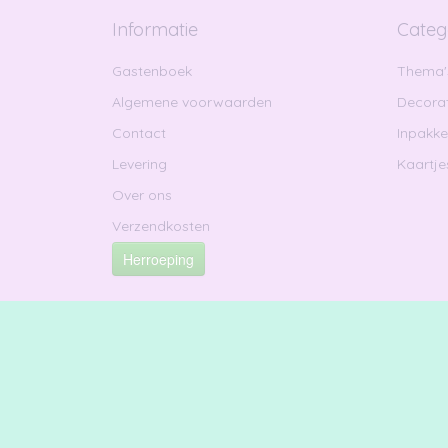
Informatie
Categ
Gastenboek
Thema'
Algemene voorwaarden
Decorat
Contact
Inpakk
Levering
Kaartje
Over ons
Verzendkosten
Herroeping