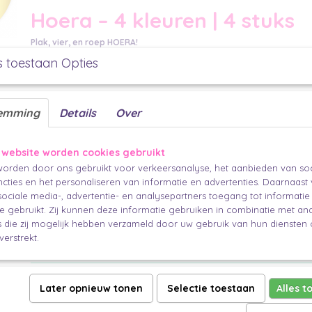
Hoera – 4 kleuren | 4 stuks
Plak, vier, en roep HOERA!
Deze feestelijke stickers zijn verkrijgbaar in 4 varianten: donkerblauw, oran
s toestaan Opties
en goud (met witte tekst). Met hun 50 mm doorsnede zijn ze ideaal voor f
die een uitgesproken en vrolijke uitstraling mogen hebben.
Party Specs:
emming
Details
Over
Aantal: 4 stuks (4 kleuren)
Afmetingen: 50 mm (rond)
 website worden cookies gebruikt
Multifunctioneel:
orden door ons gebruikt voor verkeersanalyse, het aanbieden van soc
Perfect voor verjaardagen, slingers, traktaties of om cadeauverpakkingen e
cties en het personaliseren van informatie en advertenties. Daarnaast
taart te geven.
ociale media-, advertentie- en analysepartners toegang tot informati
Mix & Match Vibes:
te gebruikt. Zij kunnen deze informatie gebruiken in combinatie met an
Combineer met kleurrijke linten of juist neutrale verpakkingen voor een ve
die zij mogelijk hebben verzameld door uw gebruik van hun diensten o
verstrekt.
Finishing Touch:
Met deze stickers zeg je in één oogopslag:
dit is een feestje waard!
Later opnieuw tonen
Selectie toestaan
Alles t