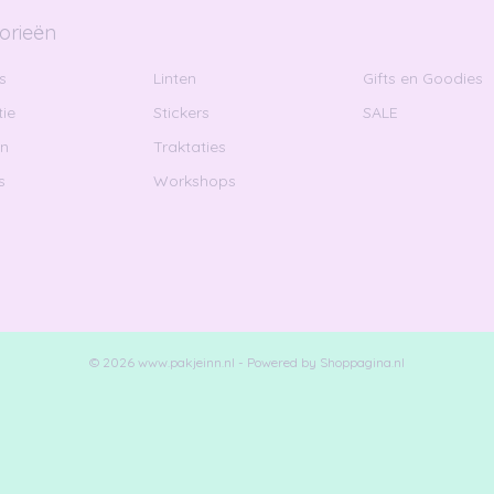
orieën
s
Linten
Gifts en Goodies
ie
Stickers
SALE
en
Traktaties
s
Workshops
© 2026 www.pakjeinn.nl - Powered by Shoppagina.nl