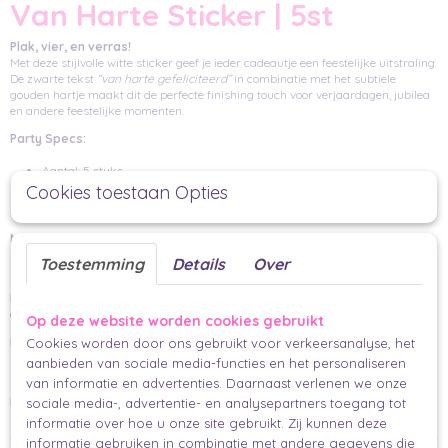
Van Harte Sticker | 5st
Plak, vier, en verras!
Met deze stijlvolle witte sticker geef je ieder cadeautje een feestelijke uitstraling.
De zwarte tekst
“van harte gefeliciteerd”
in combinatie met het subtiele
gouden hartje maakt dit de perfecte finishing touch voor verjaardagen, jubilea
en andere feestelijke momenten.
Party Specs:
Aantal: 5 stuks
Cookies toestaan Opties
Afmetingen: 40 mm (rond)
Multifunctioneel:
Sluit een cadeauzakje, zet cadeaupapier vast, plak op een envelop of voeg een
Toestemming
Details
Over
sierlijk accent toe aan een ingepakt geschenk.
Mix & Match Vibes:
Combineer met onze linten, touwtjes en minikaartjes voor een feestelijk geheel.
Op deze website worden cookies gebruikt
Finishing Touch:
Cookies worden door ons gebruikt voor verkeersanalyse, het
Deze sticker is klein, stijlvol en multifunctioneel – jouw geheime wapen voor een
aanbieden van sociale media-functies en het personaliseren
prachtig ingepakt cadeau.
van informatie en advertenties. Daarnaast verlenen we onze
Meta:
sociale media-, advertentie- en analysepartners toegang tot
Ronde witte sticker "van harte gefeliciteerd" met gouden hartje –
stijlvolle finishing touch voor cadeaus en enveloppen.
informatie over hoe u onze site gebruikt. Zij kunnen deze
informatie gebruiken in combinatie met andere gegevens die