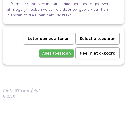
een samenhangende en feestelijke uitstraling. Voeg een cadeaukaartje of lint
informatie gebruiken in combinatie met andere gegevens die
toe voor de ultieme afwerking van je geschenk.
zij mogelijk hebben verzameld door uw gebruik van hun
diensten of die u hen hebt verstrekt.
Ook interessant
Later opnieuw tonen
Selectie toestaan
Alles toestaan
Nee, niet akkoord
Liefs Sticker | 4st
€ 0,50