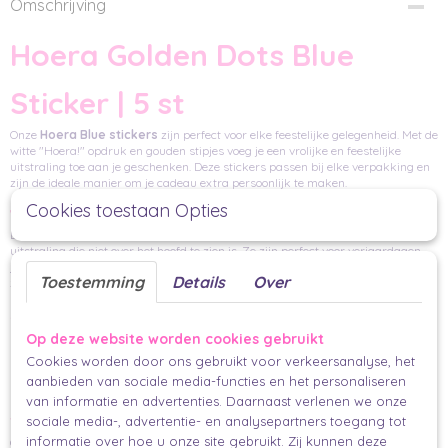
Omschrijving
Hoera Golden Dots Blue
Sticker | 5 st
Onze
Hoera Blue stickers
zijn perfect voor elke feestelijke gelegenheid. Met de
witte "Hoera!" opdruk en gouden stipjes voeg je een vrolijke en feestelijke
uitstraling toe aan je geschenken. Deze stickers passen bij elke verpakking en
zijn de ideale manier om je cadeau extra persoonlijk te maken.
Cookies toestaan Opties
Waarom kiezen voor een sluitsticker?
De
Hoera Blue stickers
geven je geschenken een vrolijke, feestelijke
uitstraling die niet over het hoofd te zien is. Ze zijn perfect voor verjaardagen,
jubilea of andere bijzondere momenten die gevierd moeten worden. De stickers
Toestemming
Details
Over
zijn eenvoudig aan te brengen en maken je verpakking meteen compleet.
Specificaties:
Op deze website worden cookies gebruikt
Afmeting:
40 mm
Cookies worden door ons gebruikt voor verkeersanalyse, het
Kleur:
groen & blauw
aanbieden van sociale media-functies en het personaliseren
Aantal:
5 stuks
van informatie en advertenties. Daarnaast verlenen we onze
sociale media-, advertentie- en analysepartners toegang tot
Tip:
informatie over hoe u onze site gebruikt. Zij kunnen deze
Combineer deze stickers met het
Stripes Blue/Green cadeaupapier
voor