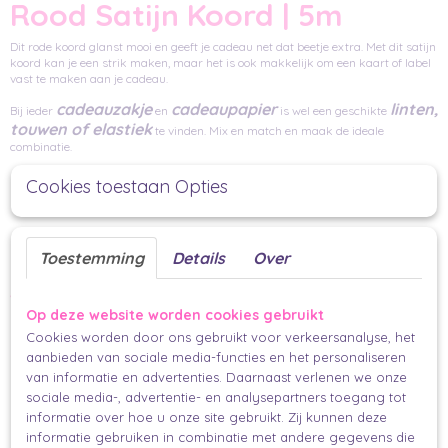
Rood Satijn Koord | 5m
Dit rode koord glanst mooi en geeft je cadeau net dat beetje extra. Met dit satijn
koord kan je een strik maken, maar het is ook makkelijk om een kaart of label
vast te maken aan je cadeau.
cadeauzakje
cadeaupapier
linten,
Bij ieder
en
is wel een geschikte
touwen of elastiek
te vinden. Mix en match en maak de ideale
combinatie.
2mm
Cookies toestaan Opties
Dit koord is niet elastisch
Manieren om lint, touw of elastiek
Toestemming
Details
Over
te gebruiken
Op deze website worden cookies gebruikt
Strik het kruislings om je cadeau
Cookies worden door ons gebruikt voor verkeersanalyse, het
aanbieden van sociale media-functies en het personaliseren
Maak een toren van meerdere cadeautjes en bind ze aan elkaar
van informatie en advertenties. Daarnaast verlenen we onze
Wikkel het lint een enkele keer of een paar keer om je pakje
sociale media-, advertentie- en analysepartners toegang tot
stickers
Maak je lint, touw of elastiek vast met een mooie
informatie over hoe u onze site gebruikt. Zij kunnen deze
minikaartje
label
Hang er een
of
met persoonlijke boodschap aan
informatie gebruiken in combinatie met andere gegevens die