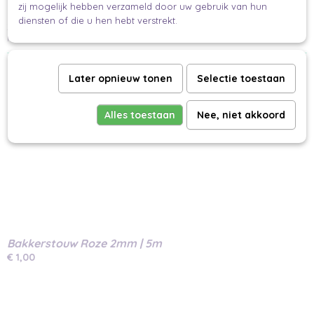
hanger
Of hang er een mooie
aan
zij mogelijk hebben verzameld door uw gebruik van hun
diensten of die u hen hebt verstrekt.
Zo maak jij een mooi verpakt cadeau.
Makkelijk en mooi inpakken.
Ook interessant
Later opnieuw tonen
Selectie toestaan
Alles toestaan
Nee, niet akkoord
Bakkerstouw Roze 2mm | 5m
€ 1,00