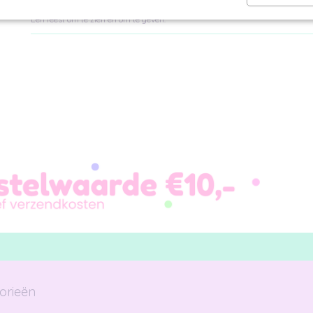
Zo maak jij een mooi verpakt cadeau.
Een feest om te zien en om te geven.
orieën