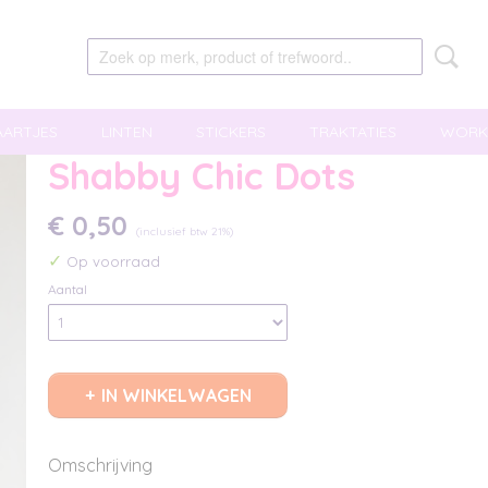
AARTJES
LINTEN
STICKERS
TRAKTATIES
WORK
Shabby Chic Dots
€ 0,50
(inclusief btw 21%)
✓
Op voorraad
Aantal
IN WINKELWAGEN
Omschrijving