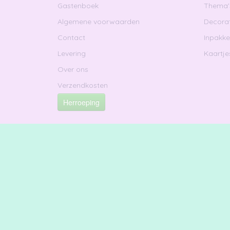
Gastenboek
Thema'
Algemene voorwaarden
Decorat
Contact
Inpakk
Levering
Kaartje
Over ons
Verzendkosten
Herroeping