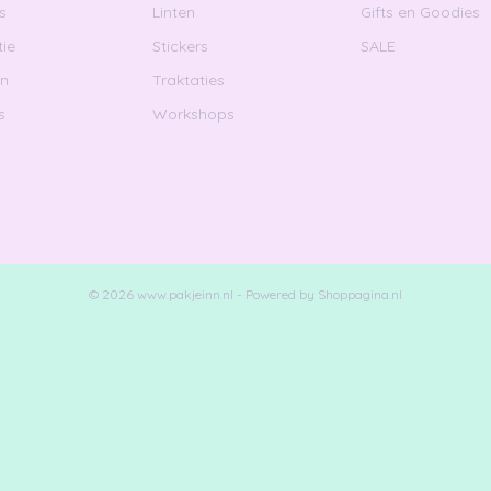
s
Linten
Gifts en Goodies
ie
Stickers
SALE
en
Traktaties
s
Workshops
© 2026 www.pakjeinn.nl - Powered by Shoppagina.nl