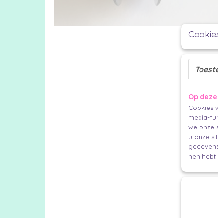
Cookie
Toest
Op deze
Cookies w
media-fun
we onze s
u onze si
gegevens 
hen hebt 