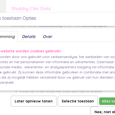
Shabby Chic Dots
Dit katoenen lint met stippen en mooi afgewerkte randen bevat geen ijzerd
s toestaan Opties
een shabby chic uitstraling.
cadeauzakje
cadeaupapier
Combineer met een
of een mooi
.
25 mm
emming
Details
Over
per meter
Ga je voor chique, vintage of een shabby chic uitstraling.
 website worden cookies gebruikt
cadeaupapier
linten
Bij ieder
zijn wel een of meerdere geschikte
te 
orden door ons gebruikt voor verkeersanalyse, het aanbieden van soc
Mix en match en maak de ideale combinatie.
cties en het personaliseren van informatie en advertenties. Daarnaast
ociale media-, advertentie- en analysepartners toegang tot informati
Manieren om lint te gebruiken
te gebruikt. Zij kunnen deze informatie gebruiken in combinatie met an
die zij mogelijk hebben verzameld door uw gebruik van hun diensten o
Strik het kruislings om je cadeau
verstrekt.
Maak een toren van meerdere cadeautjes en bind ze aan elkaar met h
Wikkel het lint een enkele keer of een paar keer om je pakje
stickers
Maak je lint vast met een mooie
Later opnieuw tonen
Selectie toestaan
Alles t
minikaartje
label
Hang een
of
met persoonlijke boodschap aan
hanger
Of hang er een
aan
Nee, niet 