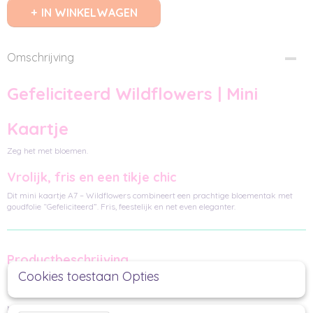
IN WINKELWAGEN
Omschrijving
Gefeliciteerd Wildflowers | Mini
Kaartje
Zeg het met bloemen.
Vrolijk, fris en een tikje chic
Dit mini kaartje A7 – Wildflowers combineert een prachtige bloementak met
goudfolie “Gefeliciteerd”. Fris, feestelijk en net even eleganter.
Productbeschrijving
Cookies toestaan Opties
Een helder wit mini kaartje met afgeronde hoeken en luxe goudfolie tekst. De
kleurrijke bloemenprint geeft het een zachte, vrolijke uitstraling.
Mooi bij een verjaardagscadeau, een lenteverrassing of als toevoeging in een