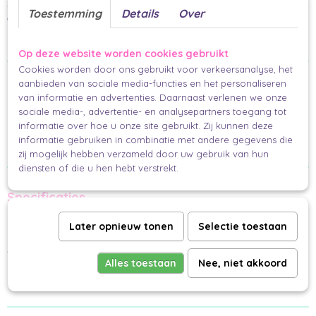
verzendpakket. Extra leuk te combineren met cadeaupapier Lentetuin voor een
Toestemming
Details
Over
complete gift look.
De achterkant biedt ruimte voor jouw persoonlijke boodschap.
Op deze website worden cookies gebruikt
Cookies worden door ons gebruikt voor verkeersanalyse, het
aanbieden van sociale media-functies en het personaliseren
Waarom wij hier blij van worden
van informatie en advertenties. Daarnaast verlenen we onze
• Goudfolie details
sociale media-, advertentie- en analysepartners toegang tot
• Vrolijke bloemenprint
informatie over hoe u onze site gebruikt. Zij kunnen deze
• Perfect voor lente- en verjaardagsmomenten
informatie gebruiken in combinatie met andere gegevens die
• Combineert prachtig met Lentetuin papier
zij mogelijk hebben verzameld door uw gebruik van hun
diensten of die u hen hebt verstrekt.
Specificaties
Product: Mini kaartje A7
Later opnieuw tonen
Selectie toestaan
Dessin: Gefeliciteerd (Wildflowers)
Formaat: 74 x 105 mm (A7)
Afwerking: Afgeronde hoeken
Materiaal: Helder wit karton
Alles toestaan
Nee, niet akkoord
Enkelzijdig bedrukt
Ruimte voor boodschap op achterzijde