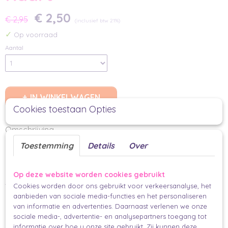
€ 2,50
€ 2,95
(inclusief btw 21%)
✓
Op voorraad
Aantal
IN WINKELWAGEN
Cookies toestaan Opties
Omschrijving
Toestemming
Details
Over
Happy Birthday Growing Gift Kaart
Leuke verjaardagskaart met palmbladeren. In deze kaart zitten bloemzaadjes,
Op deze website worden cookies gebruikt
je kan hem dus in de grond stoppen en zo 2x genieten van je kaart. Aan de
Cookies worden door ons gebruikt voor verkeersanalyse, het
binnenzijde is ruimte voor jouw persoonlijke boodschap.
aanbieden van sociale media-functies en het personaliseren
van informatie en advertenties. Daarnaast verlenen we onze
Per stuk
sociale media-, advertentie- en analysepartners toegang tot
Duurzaam gemaakt in Afrika
informatie over hoe u onze site gebruikt. Zij kunnen deze