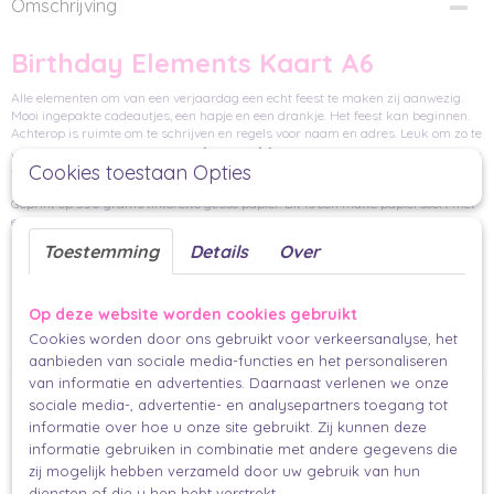
Omschrijving
Birthday Elements Kaart A6
Alle elementen om van een verjaardag een echt feest te maken zij aanwezig.
Mooi ingepakte cadeautjes, een hapje en een drankje. Het feest kan beginnen.
Achterop is ruimte om te schrijven en regels voor naam en adres. Leuk om zo te
cadeauzakje
versturen in een envelop of
, maar ook leuk om bij een cadeau
Cookies toestaan Opties
te geven.
Geprint op 350 grams tintoretto gesso papier. Dit is een matte papiersoort met
een structuur in het papier.
Toestemming
Details
Over
Per stuk
A6 (14,8 x 10,5 cm)
only happy things
Op deze website worden cookies gebruikt
Cookies worden door ons gebruikt voor verkeersanalyse, het
Makkelijk en mooi inpakken.
aanbieden van sociale media-functies en het personaliseren
van informatie en advertenties. Daarnaast verlenen we onze
Ook interessant
sociale media-, advertentie- en analysepartners toegang tot
informatie over hoe u onze site gebruikt. Zij kunnen deze
informatie gebruiken in combinatie met andere gegevens die
zij mogelijk hebben verzameld door uw gebruik van hun
diensten of die u hen hebt verstrekt.