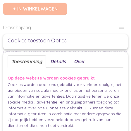
IN WINKELWAGEN
Omschrijving
Cookies toestaan Opties
Teckel Kaart A6
Deze teckel kan op feest, met zijn feestmuts op, zijn mooiste halsband om en de
ballonnen mee. Achterop is ruimte om te schrijven en regels voor naam en
Toestemming
Details
Over
adres. Leuk om zo te versturen, in een envelop of in een cadeauzakje, maar ook
leuk om bij een cadeau te geven.
Geprint op 350 grams tintoretto gesso papier. Dit is een matte papiersoort met
Op deze website worden cookies gebruikt
een structuur in het papier.
Cookies worden door ons gebruikt voor verkeersanalyse, het
Per stuk
aanbieden van sociale media-functies en het personaliseren
A6 (14,8 x 10,5 cm)
van informatie en advertenties. Daarnaast verlenen we onze
sociale media-, advertentie- en analysepartners toegang tot
Makkelijk en mooi inpakken.
informatie over hoe u onze site gebruikt. Zij kunnen deze
informatie gebruiken in combinatie met andere gegevens die
Ook interessant
zij mogelijk hebben verzameld door uw gebruik van hun
diensten of die u hen hebt verstrekt.