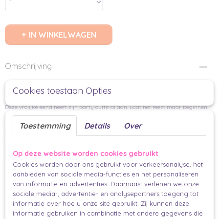
IN WINKELWAGEN
Omschrijving
Happy Birthday Duck Kaart A6
Cookies toestaan Opties
Deze vrolijke eend heeft zijn party outfit al aan. Laat het feest maar beginnen.
Achterop is ruimte om te schrijven en regels voor naam en adres. Leuk om zo te
versturen, in een envelop of in een cadeauzakje, maar ook leuk om bij een
Toestemming
Details
Over
cadeau te geven.
Geprint op 350 grams tintoretto gesso papier. Dit is een matte papiersoort met
een structuur in het papier.
Op deze website worden cookies gebruikt
Cookies worden door ons gebruikt voor verkeersanalyse, het
Per stuk
aanbieden van sociale media-functies en het personaliseren
A6 (14,8 x 10,5 cm)
van informatie en advertenties. Daarnaast verlenen we onze
sociale media-, advertentie- en analysepartners toegang tot
Makkelijk en mooi inpakken.
informatie over hoe u onze site gebruikt. Zij kunnen deze
Ook interessant
informatie gebruiken in combinatie met andere gegevens die