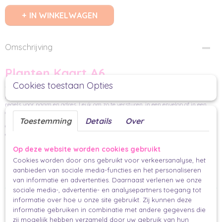
IN WINKELWAGEN
Omschrijving
Planten Kaart A6
Cookies toestaan Opties
Voor een nieuw huis, een plantenliefhebber of gewoon omdat het een leuke
kaart is. Ken jij ze allemaal bij naam?Achterop is ruimte om te schrijven en
regels voor naam en adres. Leuk om zo te versturen, in een envelop of in een
cadeauzakje, maar ook leuk om bij een cadeau te geven.
Toestemming
Details
Over
Geprint op 350 grams tintoretto gesso papier. Dit is een matte papiersoort met
een structuur in het papier.
Op deze website worden cookies gebruikt
Per stuk
Cookies worden door ons gebruikt voor verkeersanalyse, het
A6 (14,8 x 10,5 cm)
aanbieden van sociale media-functies en het personaliseren
Makkelijk en mooi inpakken.
van informatie en advertenties. Daarnaast verlenen we onze
sociale media-, advertentie- en analysepartners toegang tot
Ook interessant
informatie over hoe u onze site gebruikt. Zij kunnen deze
informatie gebruiken in combinatie met andere gegevens die
zij mogelijk hebben verzameld door uw gebruik van hun