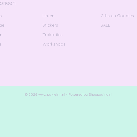
orieën
s
Linten
Gifts en Goodies
ie
Stickers
SALE
en
Traktaties
s
Workshops
© 2026 www.pakjeinn.nl - Powered by Shoppagina.nl