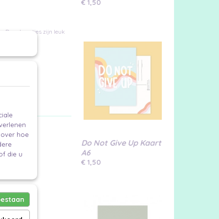
€ 1,50
. Deze kaartjes zijn leuk
iale
 verlenen
e over hoe
Do Not Give Up Kaart
dere
A6
f die u
€ 1,50
oestaan