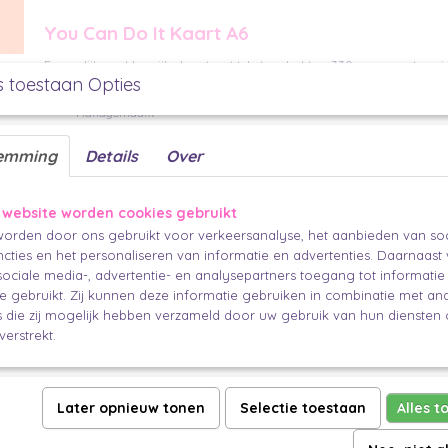
You Can Do It Kaart A6
Een vrolijke en kleurrijke kaart met tekst. gedrukt op 330 grams mat papier
s toestaan Opties
om te versturen, maar ook zeker leuk om op te hangen of in te lijsten.
Handgemaakt
Per stuk
emming
Details
Over
14,8 x 10,5 cm
collectie muchable x nienke_swapt
 website worden cookies gebruikt
Makkelijk en mooi inpakken voor iedereen.
orden door ons gebruikt voor verkeersanalyse, het aanbieden van soc
cties en het personaliseren van informatie en advertenties. Daarnaast
ociale media-, advertentie- en analysepartners toegang tot informati
te gebruikt. Zij kunnen deze informatie gebruiken in combinatie met an
die zij mogelijk hebben verzameld door uw gebruik van hun diensten o
verstrekt.
Later opnieuw tonen
Selectie toestaan
Alles t