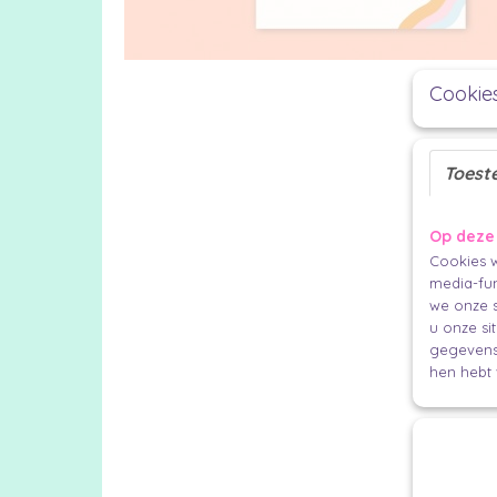
Cookie
Toest
Op deze
Cookies w
media-fun
we onze s
u onze si
gegevens 
hen hebt 