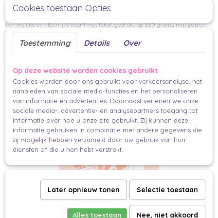
Cookies toestaan Opties
Hugs & Kisses Kaart A6
Een vrolijke en kleurrijke kaart met tekst. gedrukt op 330 grams mat papier.
Deze kaartjes zijn leuk om te versturen, maar ook zeker leuk om op te hangen
of in te lijsten.
Toestemming
Details
Over
Handgemaakt
Per stuk
Op deze website worden cookies gebruikt
14,8 x 10,5 cm
Cookies worden door ons gebruikt voor verkeersanalyse, het
aanbieden van sociale media-functies en het personaliseren
collectie muchable x nienke_swapt
van informatie en advertenties. Daarnaast verlenen we onze
Makkelijk en mooi inpakken voor iedereen.
sociale media-, advertentie- en analysepartners toegang tot
informatie over hoe u onze site gebruikt. Zij kunnen deze
Ook interessant
informatie gebruiken in combinatie met andere gegevens die
zij mogelijk hebben verzameld door uw gebruik van hun
diensten of die u hen hebt verstrekt.
Later opnieuw tonen
Selectie toestaan
Alles toestaan
Nee, niet akkoord