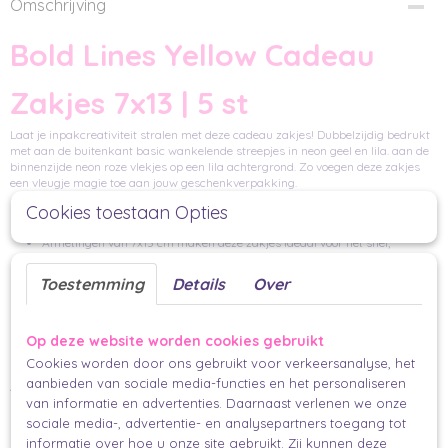
Omschrijving
Bold Lines Yellow Cadeau
Zakjes 7x13 | 5 st
Laat je inpakcreativiteit stralen met deze cadeau zakjes! Dubbelzijdig bedrukt
met aan de buitenkant basic wankelende streepjes in neon geel en lila. aan de
binnenzijde neon roze vlekjes op een lila achtergrond. Zo voegen deze zakjes
een vleugje magie toe aan jouw geschenkverpakking.
Cookies toestaan Opties
Praktisch Perfect:
Afmetingen van 7x13 cm maken deze zakjes ideaal voor het snel,
makkelijk, en mooi verpakken van lastige vormen.
Toestemming
Details
Over
Perfecte Combinatie:
stickers
lint
label
Combineer moeiteloos met
,
en/of een
voor een
Op deze website worden cookies gebruikt
inpakmeesterwerk.
Cookies worden door ons gebruikt voor verkeersanalyse, het
aanbieden van sociale media-functies en het personaliseren
Aantal en Duurzaamheid:
van informatie en advertenties. Daarnaast verlenen we onze
Per 5 stuks in elke set en gemaakt van FSC-gecertificeerd papier.
sociale media-, advertentie- en analysepartners toegang tot
informatie over hoe u onze site gebruikt. Zij kunnen deze
Dubbelzijdig bedrukt met watergedragen inkten voor een