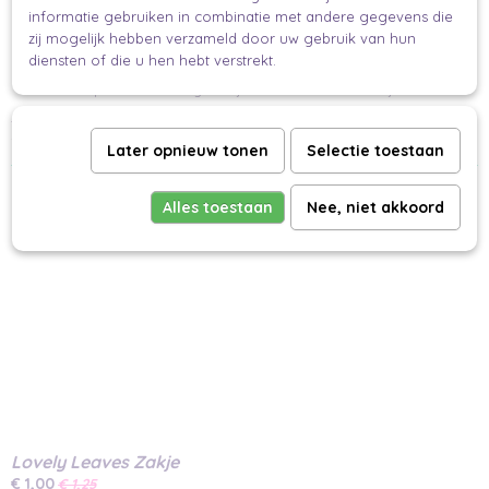
informatie gebruiken in combinatie met andere gegevens die
milieuvriendelijke touch.
zij mogelijk hebben verzameld door uw gebruik van hun
Easy Peasy Inpakken:
diensten of die u hen hebt verstrekt.
Maak inpakken eenvoudig en stijlvol met onze cadeau zakjes.
Transformeer jouw geschenken met de charme van deze zakjes en maak
inpakken tot een kunst!
Later opnieuw tonen
Selectie toestaan
Ook interessant
Alles toestaan
Nee, niet akkoord
Lovely Leaves Zakje
€ 1,00
€ 1,25