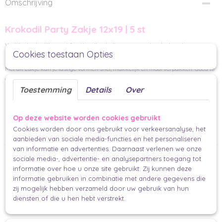
Omschrijving
Krokodil Party Zakje 12x19 | 5 st
Vrolijke krokodillen met feesthoedjes, ballonnen en cadeau's. Aan de
Cookies toestaan Opties
binnenkant zijn deze zakjes kobalt blauw. Jouw feest kan beginnen.
Met dit zakje kan je lastige vormen snel, makkelijk en mooi verpakken. Goed te
stickers,
lint
minikaartje.
combineren met
en/of een
Toestemming
Details
Over
Per 5 stuks
12 x 19 cm
Op deze website worden cookies gebruikt
FSC
Cookies worden door ons gebruikt voor verkeersanalyse, het
Mooi en makkelijk inpakken
aanbieden van sociale media-functies en het personaliseren
van informatie en advertenties. Daarnaast verlenen we onze
Ook interessant
sociale media-, advertentie- en analysepartners toegang tot
informatie over hoe u onze site gebruikt. Zij kunnen deze
informatie gebruiken in combinatie met andere gegevens die
zij mogelijk hebben verzameld door uw gebruik van hun
diensten of die u hen hebt verstrekt.