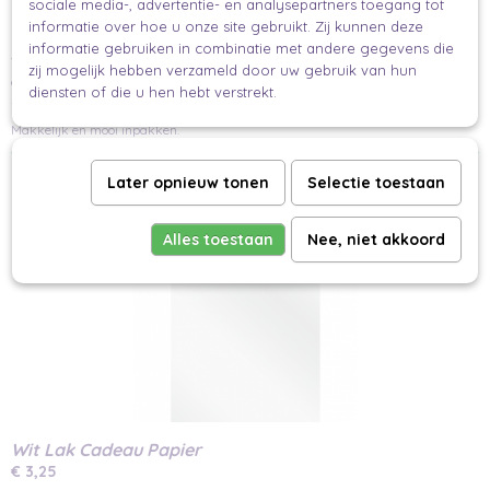
sociale media-, advertentie- en analysepartners toegang tot
Maak je cadeau nog mooier en persoonlijker
informatie over hoe u onze site gebruikt. Zij kunnen deze
Het meest persoonlijk is natuurlijk een handgeschreven wens of boodschap
informatie gebruiken in combinatie met andere gegevens die
minikaartje
van de gever. Schrijf jouw tekst op een
en voeg deze toe aan je
zij mogelijk hebben verzameld door uw gebruik van hun
lint
sticker
cadeau. Met een mooi
en een
voor de finishing touch.
diensten of die u hen hebt verstrekt.
Zo maak jij een prachtig verpakt cadeau.
Makkelijk en mooi inpakken.
Ook interessant
Later opnieuw tonen
Selectie toestaan
Alles toestaan
Nee, niet akkoord
Wit Lak Cadeau Papier
€ 3,25