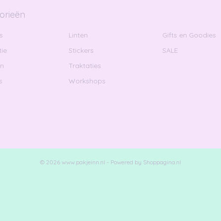
orieën
s
Linten
Gifts en Goodies
ie
Stickers
SALE
en
Traktaties
s
Workshops
© 2026 www.pakjeinn.nl - Powered by Shoppagina.nl