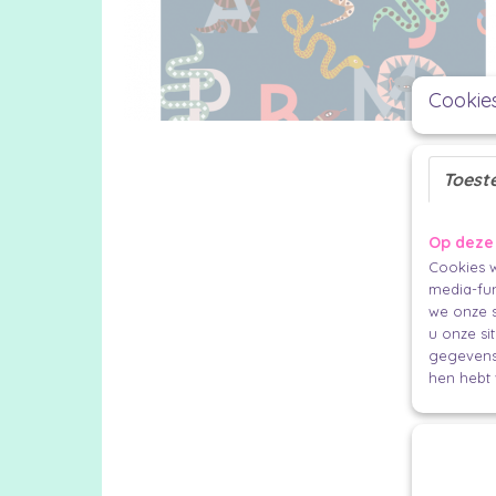
Cookie
Toest
Op deze
Cookies w
media-fun
we onze s
u onze si
gegevens 
hen hebt 