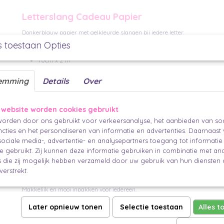
Letterslang Cadeau Papier
Donkerblauw papier met gelkleurde slangen bij iedere letter.
s toestaan Opties
1 rol cadeaupapier
70cm x 2 m
emming
Details
Over
Andere manieren om dit mooie cadeau papier
Met dit cadeau papier kan je natuurlijk een cadeau mooi inpakken,, maar g
 website worden cookies gebruikt
achtergrond of lijst het in, Ook kan je het gebruiken als tafelloper of place
aankleden of je kan er mee knutselen of scrappen.
orden door ons gebruikt voor verkeersanalyse, het aanbieden van soc
cties en het personaliseren van informatie en advertenties. Daarnaast
Maak je cadeau nog mooier en persoonlijker
ociale media-, advertentie- en analysepartners toegang tot informati
Het meest persoonlijk is natuurlijk een handgeschreven wens of boodschap 
te gebruikt. Zij kunnen deze informatie gebruiken in combinatie met an
minikaartje
tekst op een
en voeg deze toe aan je cadeau. Met een moo
die zij mogelijk hebben verzameld door uw gebruik van hun diensten o
de finishing touch.
verstrekt.
Zo maak jij een prachtig verpakt cadeau.
Makkelijk en mooi inpakken voor iedereen.
Later opnieuw tonen
Selectie toestaan
Alles t