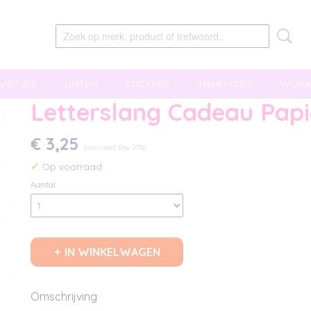
AARTJES
LINTEN
STICKERS
TRAKTATIES
WORK
Letterslang Cadeau Papi
€ 3,25
(inclusief btw 21%)
✓
Op voorraad
Aantal
IN WINKELWAGEN
Omschrijving