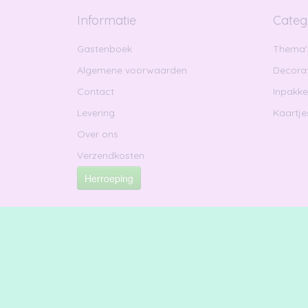
Informatie
Categ
Gastenboek
Thema'
Algemene voorwaarden
Decorat
Contact
Inpakk
Levering
Kaartje
Over ons
Verzendkosten
Herroeping