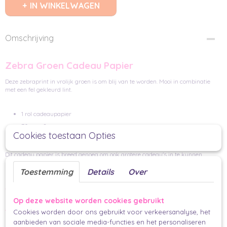
IN WINKELWAGEN
Omschrijving
Zebra Groen Cadeau Papier
Deze zebraprint in vrolijk groen is om blij van te worden. Mooi in combinatie
met een fel gekleurd lint.
1 rol cadeaupapier
70cm x 2 m
Cookies toestaan Opties
70 grams papier
Dit cadeau papier is breed genoeg om ook grotere cadeau's in te kunnen
pakken.
Toestemming
Details
Over
Andere manieren om dit mooie cadeau papier
Op deze website worden cookies gebruikt
te gebruiken
Cookies worden door ons gebruikt voor verkeersanalyse, het
aanbieden van sociale media-functies en het personaliseren