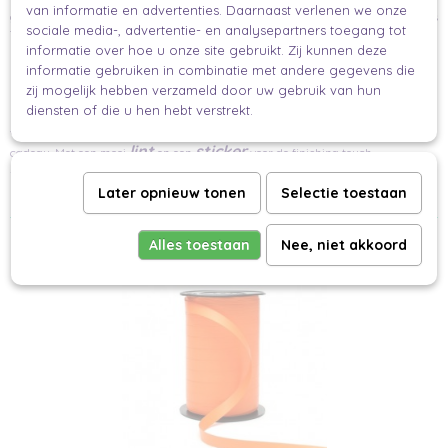
Met dit cadeau papier kan je natuurlijk een cadeau mooi inpakken,, maar
van informatie en advertenties. Daarnaast verlenen we onze
gebruik het ook eens als achtergrond of lijst het in, Ook kan je het gebruiken als
sociale media-, advertentie- en analysepartners toegang tot
tafelloper of placemat en zo een tafel mooi aankleden of je kan er mee
knutselen of scrappen.
informatie over hoe u onze site gebruikt. Zij kunnen deze
informatie gebruiken in combinatie met andere gegevens die
Maak je cadeau nog mooier en persoonlijker
zij mogelijk hebben verzameld door uw gebruik van hun
diensten of die u hen hebt verstrekt.
Het meest persoonlijk is natuurlijk een handgeschreven wens of boodschap
minikaartje
van de gever. Schrijf jouw tekst op een
en voeg deze toe aan je
lint
sticker
cadeau. Met een mooi
en een
voor de finishing touch.
Zo maak jij een prachtig verpakt cadeau.
Later opnieuw tonen
Selectie toestaan
Makkelijk en mooi inpakken voor iedereen.
Ook interessant
Alles toestaan
Nee, niet akkoord