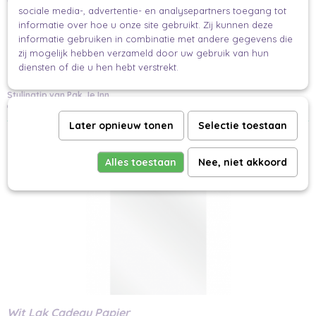
sociale media-, advertentie- en analysepartners toegang tot
Valentijn
informatie over hoe u onze site gebruikt. Zij kunnen deze
informatie gebruiken in combinatie met andere gegevens die
Verjaardagen
zij mogelijk hebben verzameld door uw gebruik van hun
diensten of die u hen hebt verstrekt.
Zomaar, omdat het kan
Stylingtip van Pak Je Inn
Combineer met effen lint en laat het papier praten.
Later opnieuw tonen
Selectie toestaan
Ook interessant
Alles toestaan
Nee, niet akkoord
Wit Lak Cadeau Papier