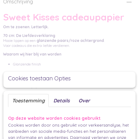
Omschrijving
Sweet Kisses cadeaupapier
Om te zoenen. Letterlijk.
70 cm: De Liefdesverklaring
Mooie lippen op een
glanzende paars/roze achtergrond
.
Voor cadeaus die extra liefde verdienen.
Waarom wij hier blij van worden
Glanzende finish
Gedurfd en speels
Cookies toestaan Opties
Statement papier
Specificaties
Toestemming
Details
Over
Product: Cadeaupapier
Formaat: 70 cm × 1,5 m
Op deze website worden cookies gebruikt
Cookies worden door ons gebruikt voor verkeersanalyse, het
Aantal: 1 rol
aanbieden van sociale media-functies en het personaliseren
van informatie en advertenties. Daarnaast verlenen we onze
Perfect voor…