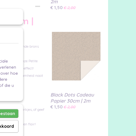
2m
€ 1,50
€ 2,00
r 30cm |
ft licht glanzende brons
iale
en cent met onze Petite
 verlenen
et een groots effect!
e over hoe
 omdat duurzaamheid nooit
dere
f die u
Black Dots Cadeau
Papier 30cm | 2m
€ 1,50
€ 2,00
, maak kunstwerkjes, of geef
oestaan
diners verdienen flair!
akkoord