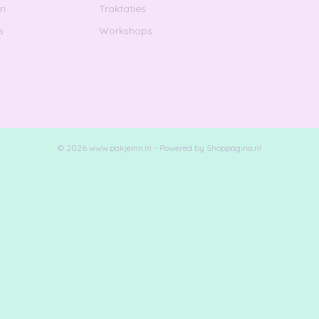
en
Traktaties
s
Workshops
© 2026 www.pakjeinn.nl - Powered by Shoppagina.nl