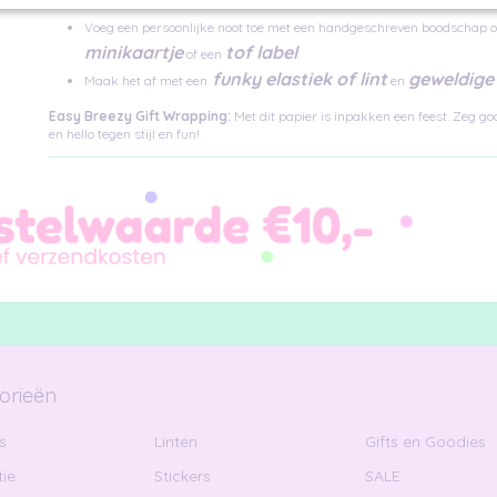
Voeg een persoonlijke noot toe met een handgeschreven boodschap 
minikaartje
tof label
of een
.
funky elastiek of lint
geweldige 
Maak het af met een
en
Easy Breezy Gift Wrapping:
Met dit papier is inpakken een feest. Zeg g
en hello tegen stijl en fun!
orieën
s
Linten
Gifts en Goodies
ie
Stickers
SALE