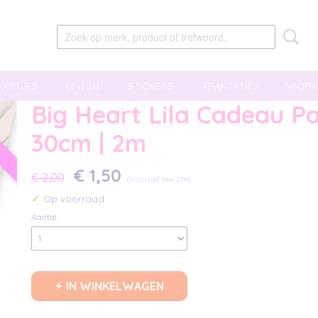
AARTJES
LINTEN
STICKERS
TRAKTATIES
WORK
Big Heart Lila Cadeau Pa
g
30cm | 2m
€ 1,50
€ 2,00
(inclusief btw 21%)
✓
Op voorraad
Aantal
IN WINKELWAGEN