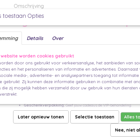
Omschrijving
s toestaan Opties
Big Heart Lila Cadeau Papie
2m
emming
Details
Over
Look:
Grote lila harten op een bruine ondergrond. De andere kant hee
grid patroon op een lila ondergrond.
 website worden cookies gebruikt
orden door ons gebruikt voor verkeersanalyse, het aanbieden van soc
Size Matters:
30 cm x 2 m, Inpakken met flair wordt een fluitje van e
cties en het personaliseren van informatie en advertenties. Daarnaast
Powerhouse
30 cm rol - de perfecte partner voor kleine geschenken m
ociale media-, advertentie- en analysepartners toegang tot informati
Eco Chic:
FSC-gecertificeerd en bedrukt met watergedragen inkten,
te gebruikt. Zij kunnen deze informatie gebruiken in combinatie met an
uit de mode raakt.
die zij mogelijk hebben verzameld door uw gebruik van hun diensten o
verstrekt.
Voor Al Jouw Stylish Moves:
Geschenkverpakking:
Geef jouw cadeaus de VIP-behandeling.
Creative Vibes:
Laat het papier stralen als achtergrond voor foto's
Later opnieuw tonen
Selectie toestaan
Alles t
scrapbooking een moderne twist.
Table Glam:
Schitter als tafelloper, placemat of servethouder – jouw 
Nee, niet 
Personal Flair: