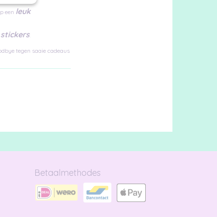
leuk
op een
stickers
.
oodbye tegen saaie cadeaus
Betaalmethodes