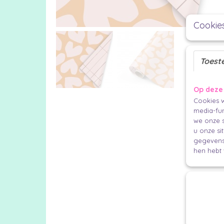
Cookie
Toest
Op deze
Cookies w
media-fun
we onze s
u onze si
gegevens 
hen hebt 