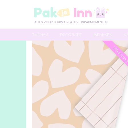
THEMA'S
DECORATIE
INPAKKEN
K
25% kortin