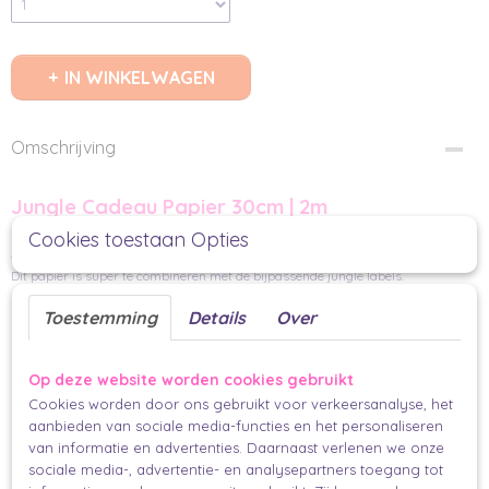
IN WINKELWAGEN
Omschrijving
Jungle Cadeau Papier 30cm | 2m
Cookies toestaan Opties
Deze jungle dieren zijn voor de kleine avonturier. Spot jij de olifant, giraffe en
tijger al? .
Dit papier is super te combineren met de bijpassende jungle labels.
FSC
Toestemming
Details
Over
past in een brievenbuspakje
Doordat dit papier met een gewicht van 80 gram wat dikker is, is dit een fijne
Op deze website worden cookies gebruikt
kwaliteit om mee in te pakken. Het papier is goed te vouwen, flexibel en scheurt
Cookies worden door ons gebruikt voor verkeersanalyse, het
niet snel. Zodat je jouw cadeau mooi strak in kan pakken.
aanbieden van sociale media-functies en het personaliseren
Maak je cadeau nog mooier en persoonlijker
van informatie en advertenties. Daarnaast verlenen we onze
sociale media-, advertentie- en analysepartners toegang tot
kaartjes,
sticker
of lint
Met een
geef jij jouw cadeau de finishing