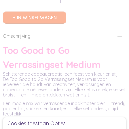
IN WINKELWAGEN
Omschrijving
Too Good to Go
Verrassingset Medium
Schitterende cadeaucreatie: een feest van kleur en stijl!
De Too Good to Go Verrassingset Medium is voor
iedereen die houdt van creativiteit, verrassingen en
cadeaus die nét even anders zijn. Elke set is uniek, elke set
bruist — en jij mag ontdekken wat erin zit.
Een mooie mix van verrassende inpakmaterialen — trendy
papier lint, stickers en kaartjes — elke set anders, altijd
feestelijk.
Too Good to Go Verrassingset Medium
is een creatieve
Cookies toestaan Opties
ontdekkingstocht in één pakket. Deze set zit vol