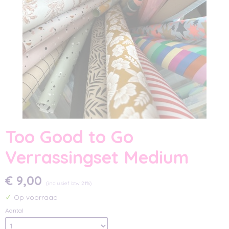
Too Good to Go
Verrassingset Medium
€ 9,00
(inclusief btw 21%)
✓
Op voorraad
Aantal