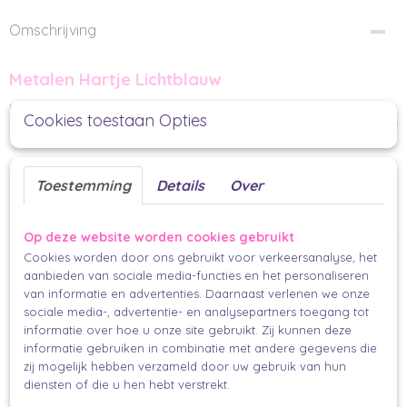
Omschrijving
Metalen Hartje Lichtblauw
Mooie hartjes hanger van lichtblauw metaal. De hartjes hebben een kleine
Cookies toestaan Opties
bolling. Er zit een touwtje aan, zodat je dit label makkelijk vast kan maken. Dus
bedenk een leuke tekst en versier je cadeau.
Per stuk
Toestemming
Details
Over
4x8 cm
Makkelijk en mooi inpakken voor iedereen.
Op deze website worden cookies gebruikt
Ook interessant
Cookies worden door ons gebruikt voor verkeersanalyse, het
aanbieden van sociale media-functies en het personaliseren
van informatie en advertenties. Daarnaast verlenen we onze
sociale media-, advertentie- en analysepartners toegang tot
informatie over hoe u onze site gebruikt. Zij kunnen deze
informatie gebruiken in combinatie met andere gegevens die
zij mogelijk hebben verzameld door uw gebruik van hun
diensten of die u hen hebt verstrekt.